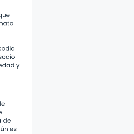
 que
onato
sodio
sodio
iedad y
de
e
a del
mún es