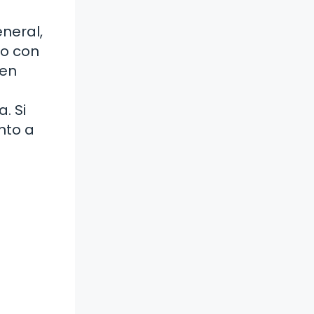
neral,
mo con
den
. Si
nto a