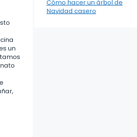
Cómo hacer un árbol de
Navidad casero
sto
ocina
es un
sitamos
onato
te
añar,