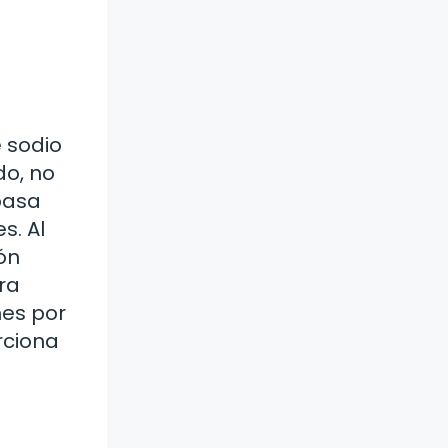
 sodio
do, no
 pasa
s. Al
ón
ra
nes por
rciona