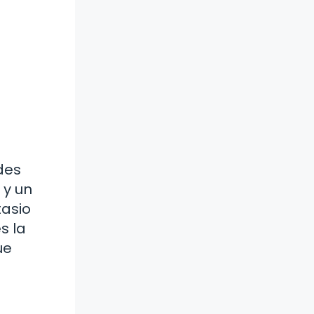
des
 y un
tasio
s la
ue