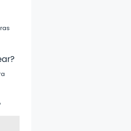
tras
ear?
ra
?