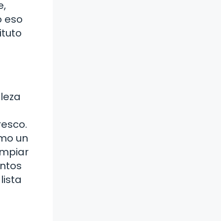
e,
o eso
ituto
aleza
resco.
omo un
impiar
entos
lista