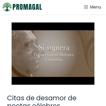
Saltar
Menu
al
contenido
Citas de desamor de
poetas célebres