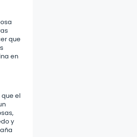
mosa
yas
cer que
ás
ina en
 que el
un
osas,
edo y
ntaña