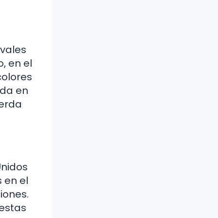
ivales
, en el
colores
ida en
uerda
Unidos
 en el
iones.
estas