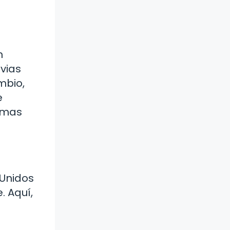
n
uvias
mbio,
e
limas
 Unidos
. Aquí,