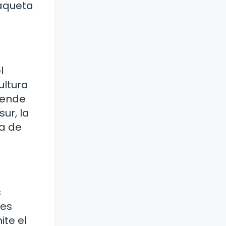
haqueta
l
ultura
tiende
ur, la
ía de
s
mes
ite el