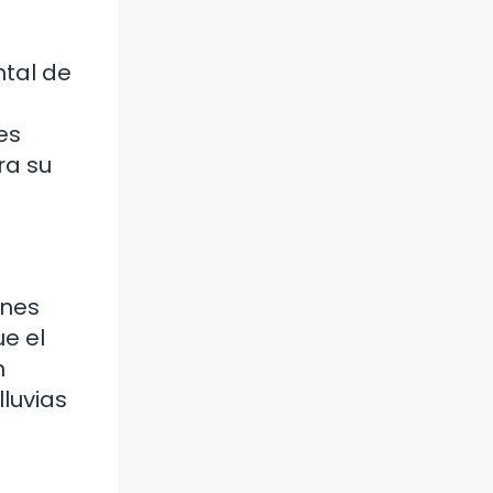
ntal de
es
ra su
ones
ue el
n
lluvias