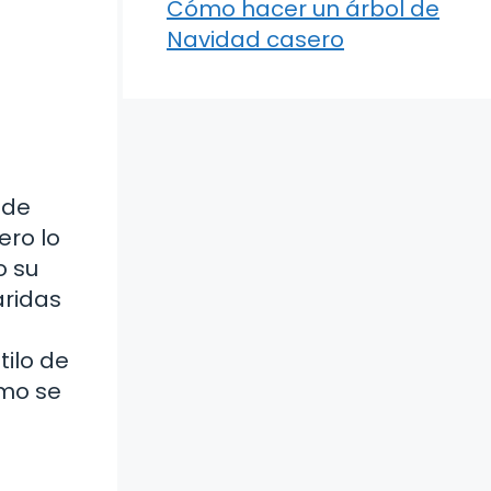
Cómo hacer un árbol de
Navidad casero
 de
ero lo
o su
áridas
tilo de
ómo se