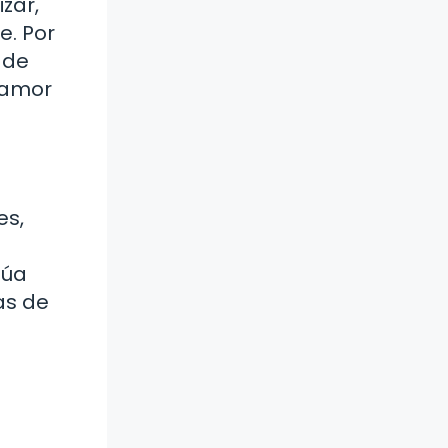
izar,
e. Por
 de
e amor
es,
túa
as de