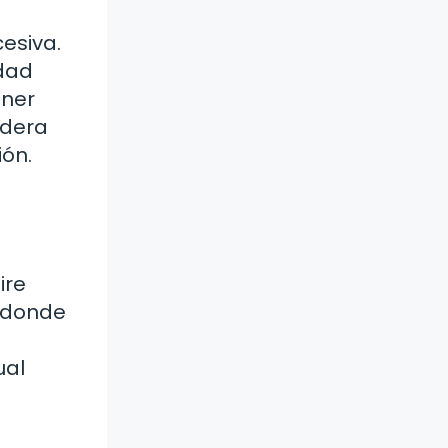
esiva.
edad
ener
idera
ión.
ire
a donde
ual