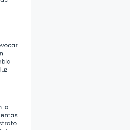
ovocar
un
mbio
luz
n la
lentas
strato