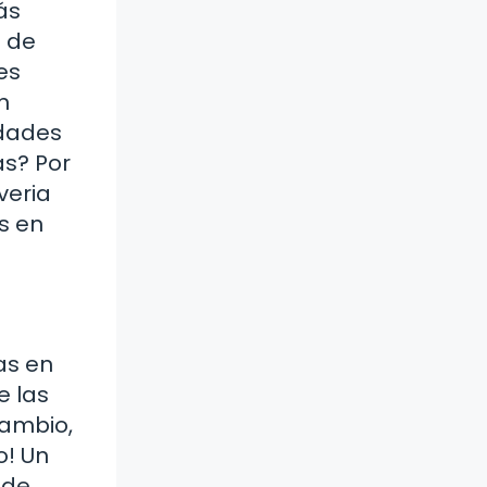
ás
d de
es
n
idades
as? Por
veria
s en
as en
e las
cambio,
o! Un
 de