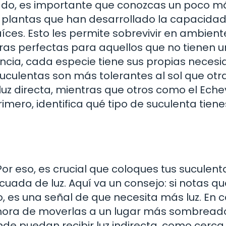
idado, es importante que conozcas un poco m
n plantas que han desarrollado la capacida
íces. Esto les permite sobrevivir en ambient
ras perfectas para aquellos que no tienen u
tencia, cada especie tiene sus propias neces
uculentas son más tolerantes al sol que otr
luz directa, mientras que otros como el Eche
imero, identifica qué tipo de suculenta tiene
Por eso, es crucial que coloques tus suculent
uada de luz. Aquí va un consejo: si notas qu
o, es una señal de que necesita más luz. En 
 hora de moverlas a un lugar más sombread
onde puedan recibir luz indirecta, como cerca