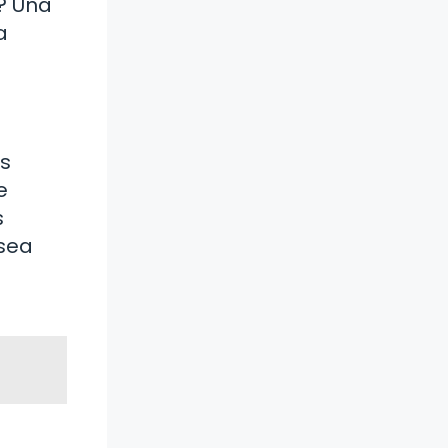
? Una
a
s
e
s
 sea