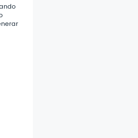
rando
o
enerar