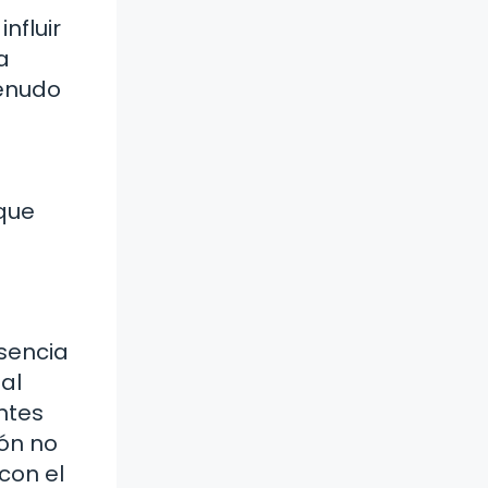
nfluir
a
menudo
 que
sencia
al
ntes
ión no
con el