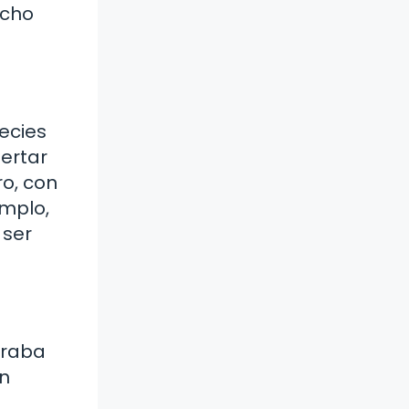
echo
ecies
pertar
ro, con
emplo,
 ser
traba
én