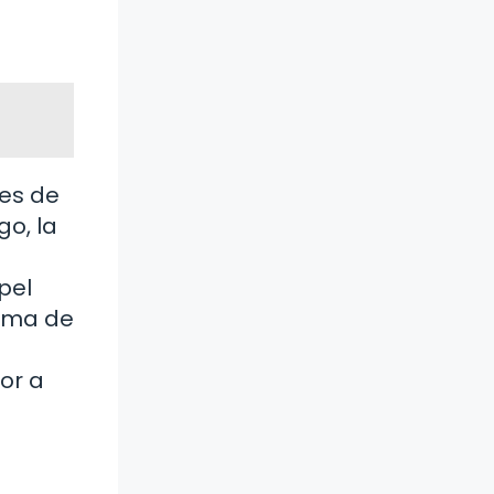
es de
o, la
pel
lema de
or a