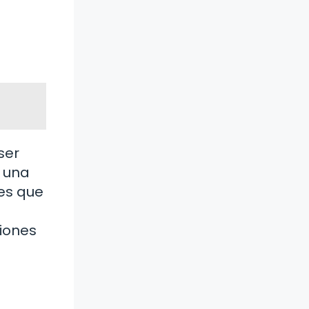
ser
e una
es que
xiones