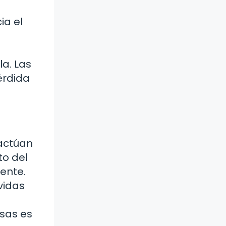
ia el
n
la. Las
érdida
actúan
o del
rente.
vidas
asas es