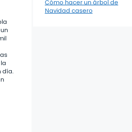
Cómo hacer un árbol de
Navidad casero
bla
 un
il
Las
la
 día.
an