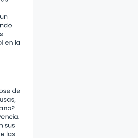
 un
ando
s
l en la
,
dose de
usas,
éano?
vencia.
n sus
e las