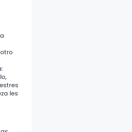
ta
 otro
:
lo,
restres
za les
tas