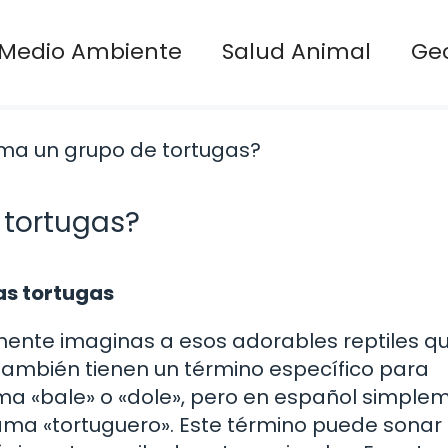
Medio Ambiente
Salud Animal
Ge
 tortugas?
as tortugas
ente imaginas a esos adorables reptiles q
ambién tienen un término específico para
llama «bale» o «dole», pero en español simple
ama «tortuguero». Este término puede sonar