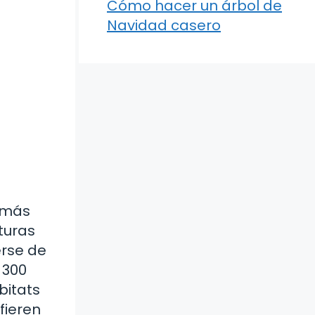
Cómo hacer un árbol de
Navidad casero
e más
turas
rse de
 300
bitats
fieren