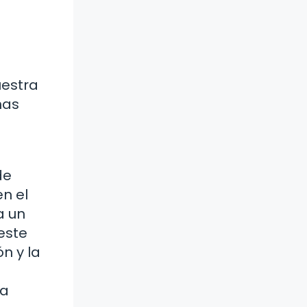
uestra
has
de
n el
a un
este
n y la
 a