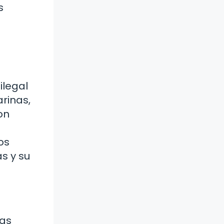
s
ilegal
rinas,
on
os
s y su
ñas