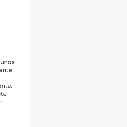
gunas
mente
nte:
ste
n