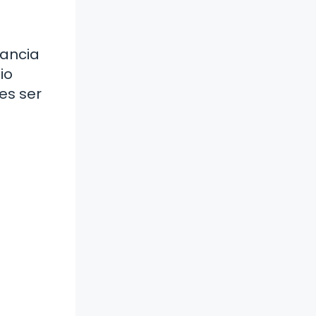
tancia
io
es ser