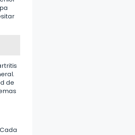
apa
sitar
tritis
eral.
ad de
blemas
. Cada