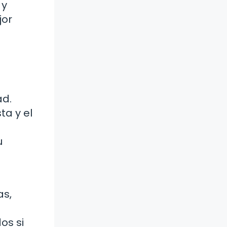
 y
jor
ad.
ta y el
u
as,
os si