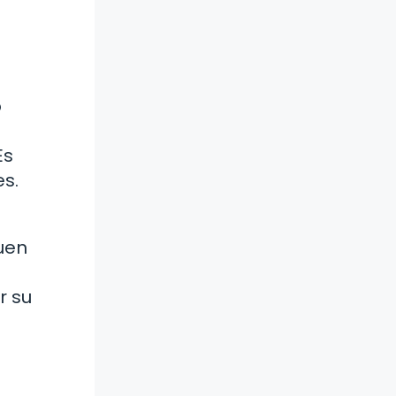
o
Es
es.
uen
r su