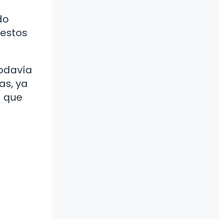
do
 estos
todavía
as, ya
d que