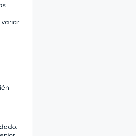
os
variar
ién
idado.
enior