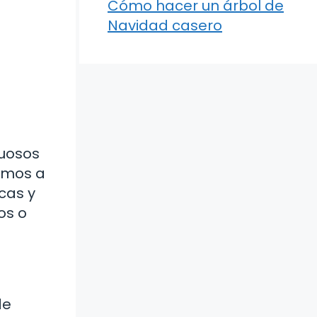
Cómo hacer un árbol de
Navidad casero
tuosos
vamos a
icas y
os o
de