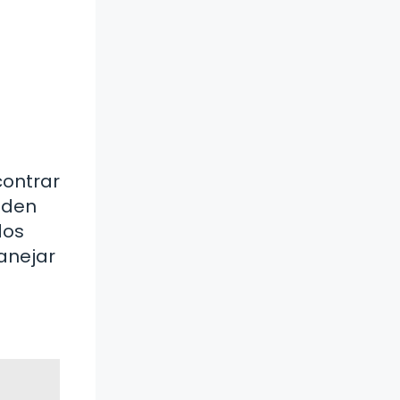
contrar
eden
dos
anejar