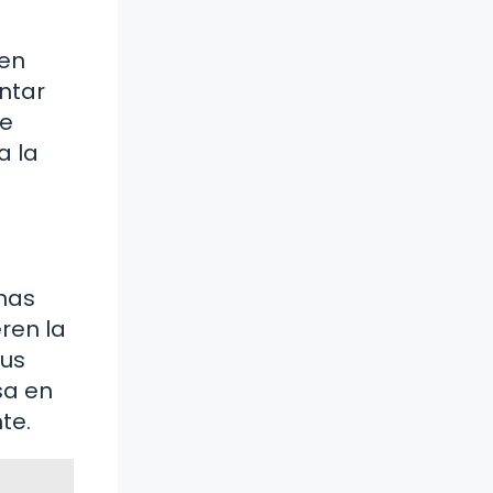
len
ntar
se
a la
unas
ren la
tus
sa en
te.