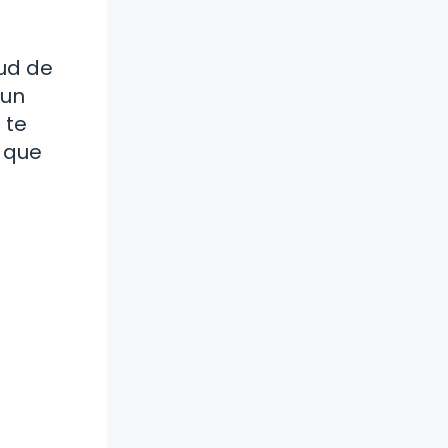
ud de
 un
 te
 que