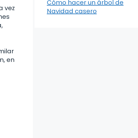
Cómo hacer un árbol de
a vez
Navidad casero
enes
,
milar
n, en