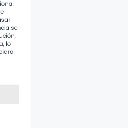
iona.
te
usar
ncia se
ución,
, lo
biera