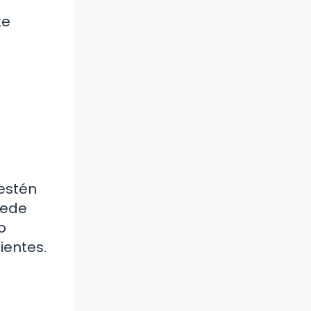
te
estén
uede
o
ientes.