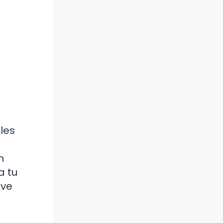
bles
n
a tu
ave