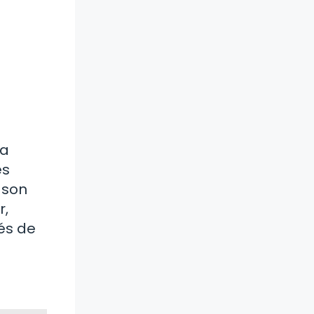
la
es
 son
r,
és de