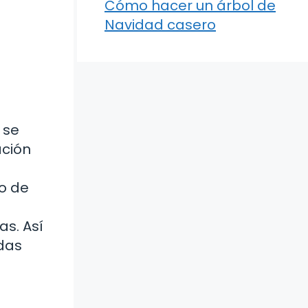
Cómo hacer un árbol de
Navidad casero
 se
ación
o de
s. Así
idas