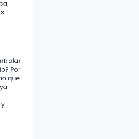
ca,
as
ntrolar
ío? Por
ino que
 ya
 y