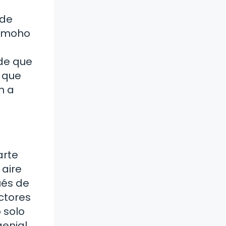
ede
o moho
 de que
s que
n a
arte
 aire
ués de
ctores
 solo
genial