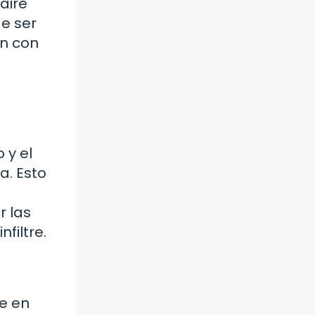
aire
e ser
ón con
 y el
a. Esto
r las
filtre.
e en