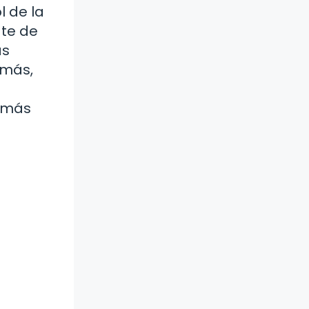
l de la
ate de
as
emás,
s más