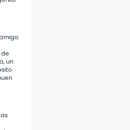
 amigo.
 de
a, un
sito
buen
tas