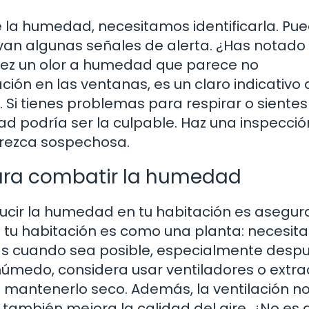
a humedad, necesitamos identificarla. Pu
 van algunas señales de alerta. ¿Has notad
 vez un olor a humedad que parece no
ón en las ventanas, es un claro indicativo
Si tienes problemas para respirar o siente
d podría ser la culpable. Haz una inspecció
arezca sospechosa.
 para combatir la humedad
ucir la humedad en tu habitación es asegur
 tu habitación es como una planta: necesita
nas cuando sea posible, especialmente desp
 húmedo, considera usar ventiladores o extra
a mantenerlo seco. Además, la ventilación no
también mejora la calidad del aire. ¿No es 