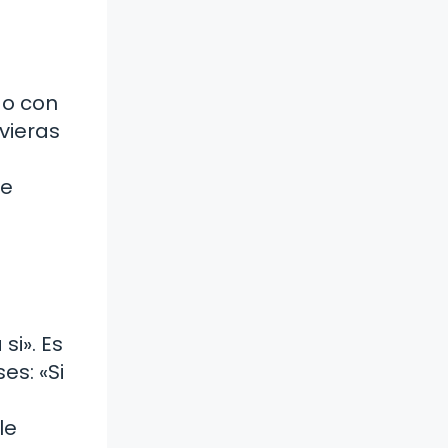
do con
vieras
s
de
i». Es
es: «Si
le