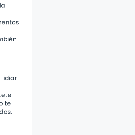
la
mentos
ambién
lidiar
tete
o te
idos.