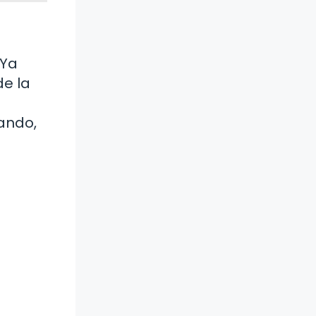
 Ya
e la
ando,