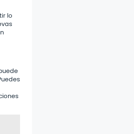
ir lo
levas
un
 puede
 Puedes
ciones