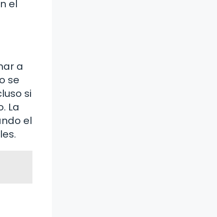
n el
nar a
o se
luso si
. La
ando el
les.