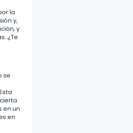
por la
sión y,
ción, y
s. ¿Te
o se
Esta
cierta
s en un
es en