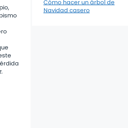
Cómo hacer un árbol de
pio,
Navidad casero
abismo
ero
que
este
pérdida
.