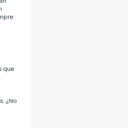
sin
n
empre
s que
s. ¿No