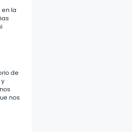
 en la
ñas
i
orio de
 y
 nos
que nos