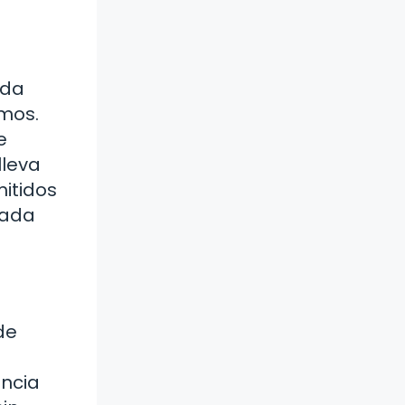
ada
tmos.
e
lleva
mitidos
cada
de
ancia