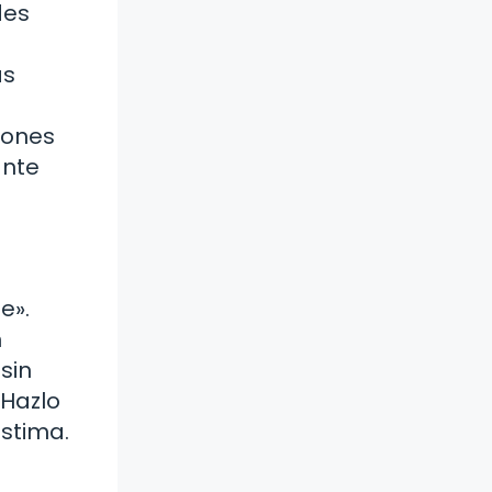
des
as
iones
ante
e».
n
sin
«Hazlo
estima.