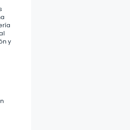
s
na
ería
al
ón y
un