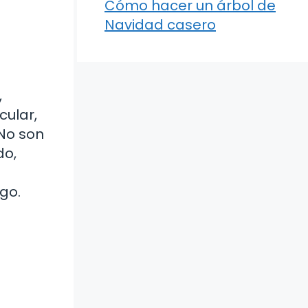
Cómo hacer un árbol de
Navidad casero
,
cular,
 No son
do,
go.