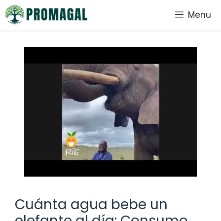
Saltar
Menu
al
contenido
Cuánta agua bebe un
elefante al día: Consumo