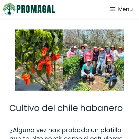
Saltar
Menu
al
contenido
Cultivo del chile habanero
¿Alguna vez has probado un platillo
que te hizo sentir como si estuvieras