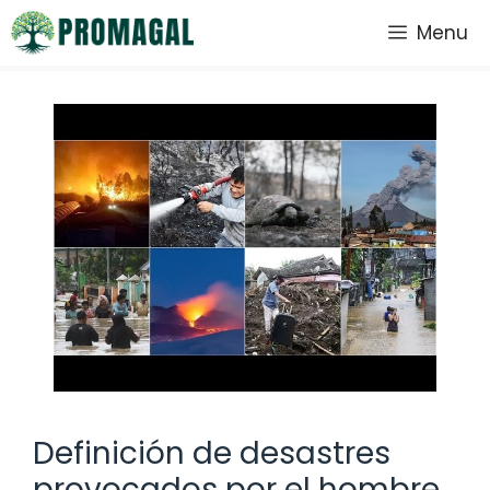
Saltar
Menu
al
contenido
Definición de desastres
provocados por el hombre