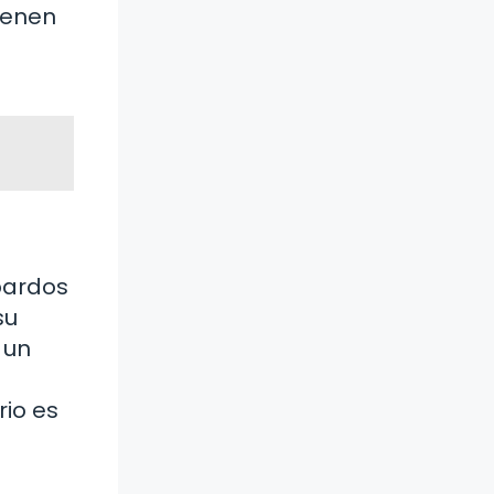
tienen
pardos
su
 un
rio es