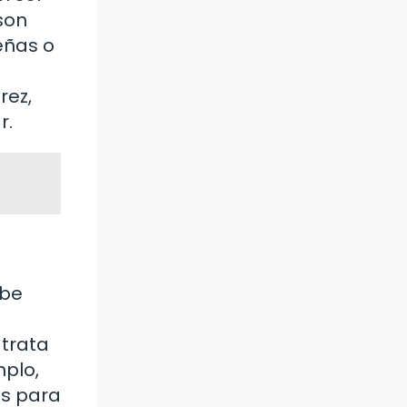
son
eñas o
rez,
r.
ibe
 trata
mplo,
s para