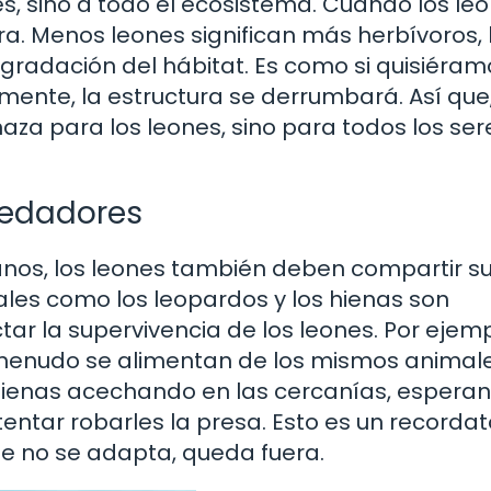
nes, sino a todo el ecosistema. Cuando los le
era. Menos leones significan más herbívoros, 
egradación del hábitat. Es como si quisiéram
lmente, la estructura se derrumbará. Así que,
naza para los leones, sino para todos los ser
redadores
anos, los leones también deben compartir s
ales como los leopardos y los hienas son
r la supervivencia de los leones. Por ejemp
 menudo se alimentan de los mismos animal
 hienas acechando en las cercanías, espera
entar robarles la presa. Esto es un recordat
ue no se adapta, queda fuera.