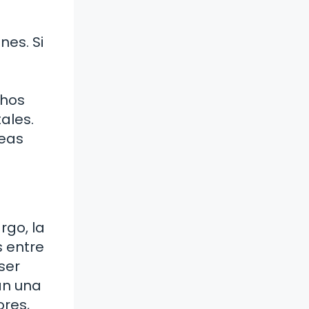
es. Si
chos
ales.
leas
rgo, la
s entre
ser
an una
ores,