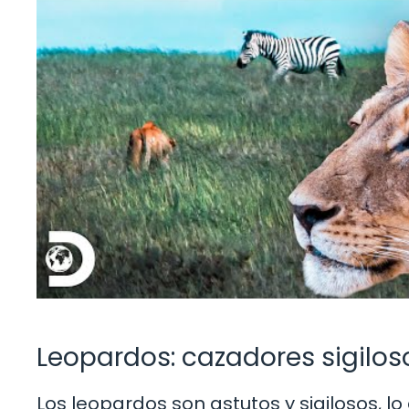
Leopardos: cazadores sigilos
Los leopardos son astutos y sigilosos, l