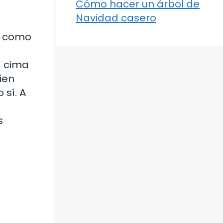
Cómo hacer un árbol de
Navidad casero
n como
a cima
ien
sí. A
s