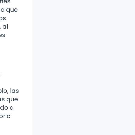
ones
lo que
os
 al
es
u
lo, las
es que
ndo a
orio