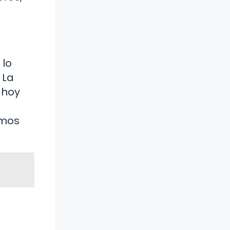
 lo
 La
 hoy
amos