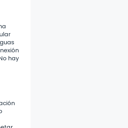
na
ular
aguas
onexión
¡No hay
ación
o
petar