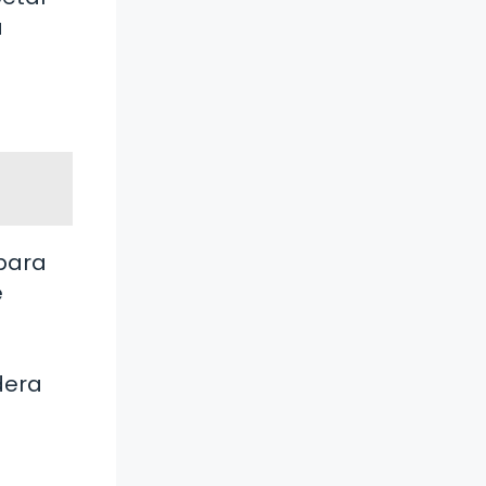
a
 para
e
dera