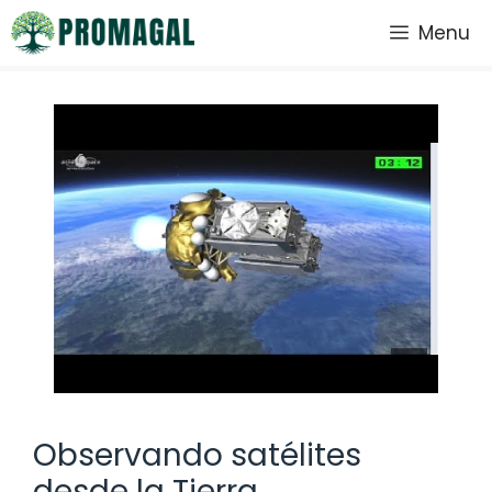
Saltar
Menu
al
contenido
Observando satélites
desde la Tierra