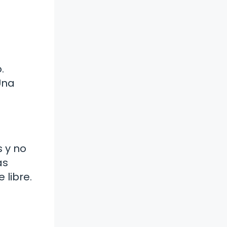
.
Una
s y no
ás
 libre.