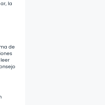
ar, la
ama de
iones
leer
consejo
n