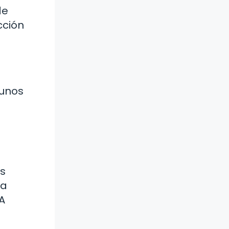
de
cción
gunos
ás
ra
A