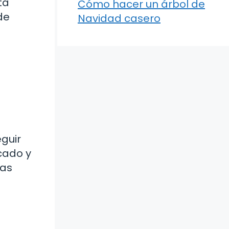
ta
Cómo hacer un árbol de
de
Navidad casero
eguir
cado y
nas