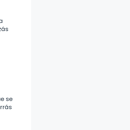
na
izás
ue se
rrás