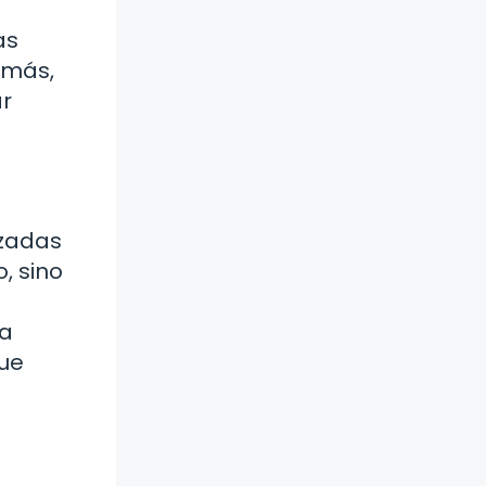
as
emás,
ar
izadas
, sino
ra
que