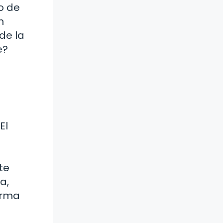
o de
n
de la
e?
El
te
a,
orma