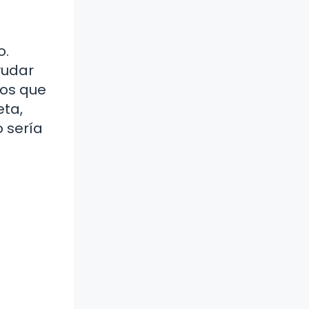
o.
yudar
los que
eta,
 sería