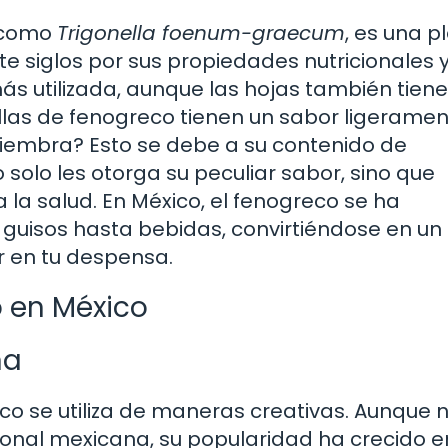
e como
Trigonella foenum-graecum
, es una p
e siglos por sus propiedades nutricionales 
ás utilizada, aunque las hojas también tien
illas de fenogreco tienen un sabor ligerame
iembra? Esto se debe a su contenido de
olo les otorga su peculiar sabor, sino que
 la salud. En México, el fenogreco se ha
 guisos hasta bebidas, convirtiéndose en un
r en tu despensa.
o en México
na
o se utiliza de maneras creativas. Aunque 
cional mexicana, su popularidad ha crecido e