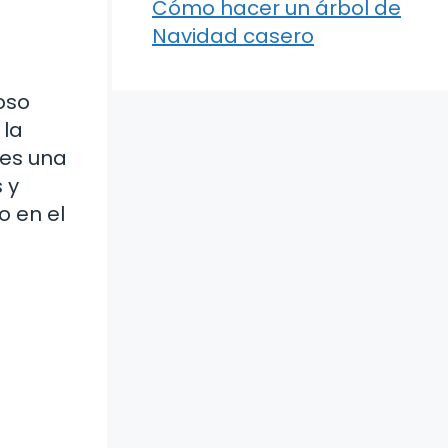
Cómo hacer un árbol de
Navidad casero
oso
 la
 es una
 y
o en el