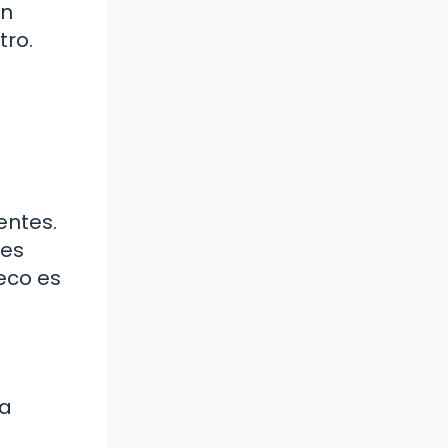
un
tro.
entes.
les
eco es
 a