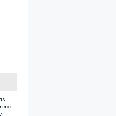
as
reco.
o