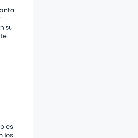
lanta
y
en su
nte
no es
n los