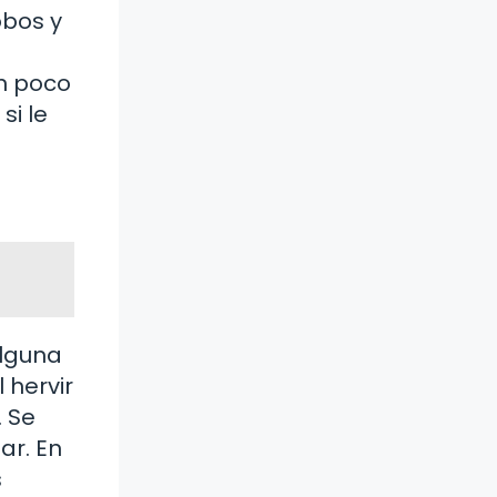
obos y
un poco
si le
Alguna
 hervir
. Se
ar. En
s