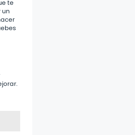
ue te
r un
hacer
uebes
r
jorar.