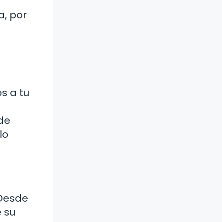
a, por
a
s a tu
de
lo
 Desde
 su