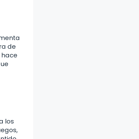
omenta
ra de
o hace
que
a los
uegos,
ntido