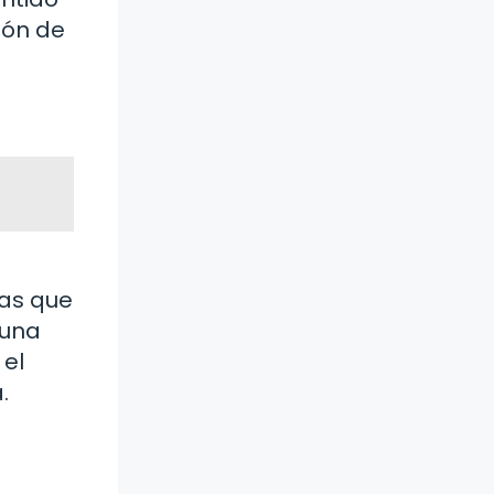
ión de
ras que
 una
 el
.