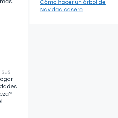
emas.
Cómo hacer un árbol de
Navidad casero
 sus
hogar
lidades
ieza?
l