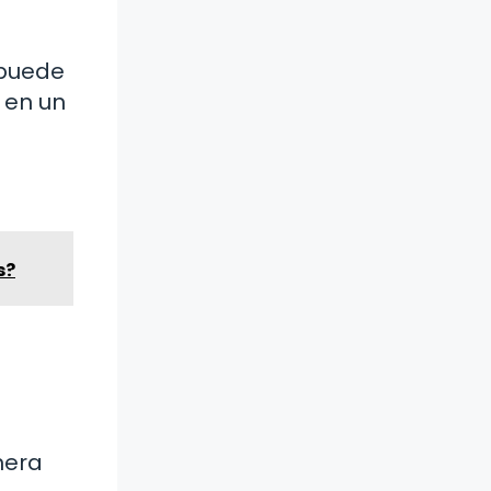
 puede
e en un
s?
nera