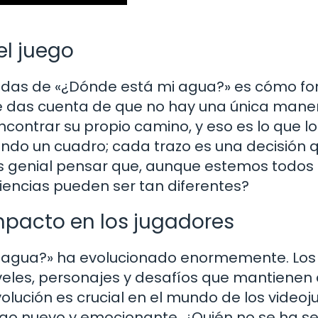
el juego
cadas de «¿Dónde está mi agua?» es cómo f
te das cuenta de que no hay una única mane
ncontrar su propio camino, y eso es lo que l
tando un cuadro; cada trazo es una decisión 
es genial pensar que, aunque estemos todos
iencias pueden ser tan diferentes?
impacto en los jugadores
i agua?» ha evolucionado enormemente. Los
eles, personajes y desafíos que mantienen 
lución es crucial en el mundo de los videoj
go nuevo y emocionante. ¿Quién no se ha se