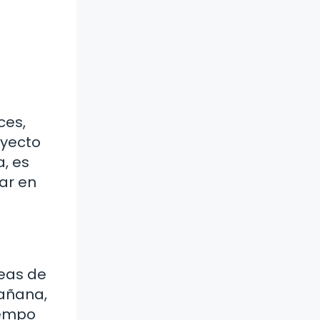
ces,
oyecto
a, es
rar en
eas de
mañana,
iempo