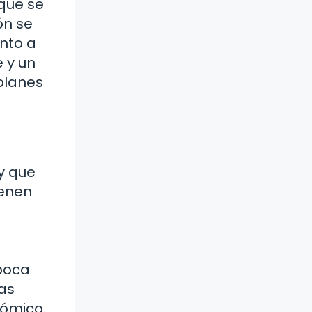
 que se
ón se
ento a
 y un
 planes
y que
ienen
época
as
nómico.