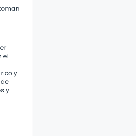
e toman
mer
 el
rico y
ede
es y