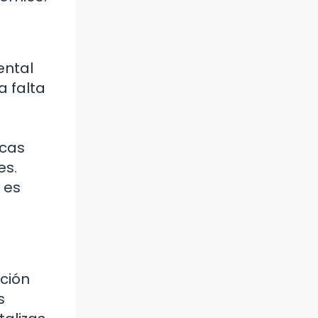
ental
a falta
icas
es.
 es
ación
s