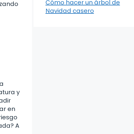
Cómo hacer un árbol de
izando
Navidad casero
ta
atura y
adir
rar en
riesgo
ada? A