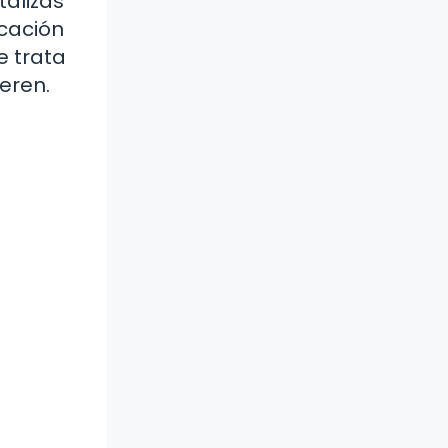
talizas
icación
e trata
eren.