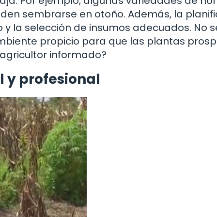
aja. Por ejemplo, algunas variedades de hor
eden sembrarse en otoño. Además, la planif
o y la selección de insumos adecuados. No s
mbiente propicio para que las plantas prosp
n agricultor informado?
 y profesional