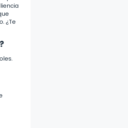
liencia
 que
o. ¿Te
?
oles.
e