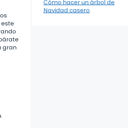
Cómo hacer un árbol de
Navidad casero
los
 este
orando
epárate
a gran
A