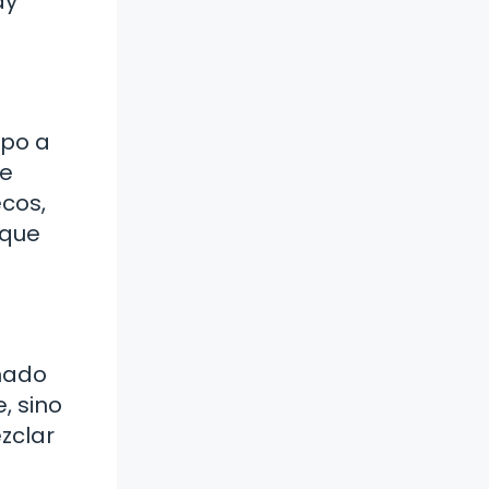
ay
mpo a
de
ecos,
 que
uñado
, sino
zclar