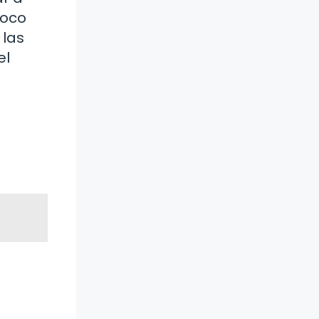
poco
 las
el