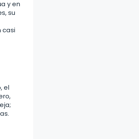
ua y en
s, su
 casi
 el
ero,
eja;
as.