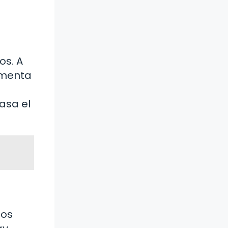
os. A
umenta
asa el
mos