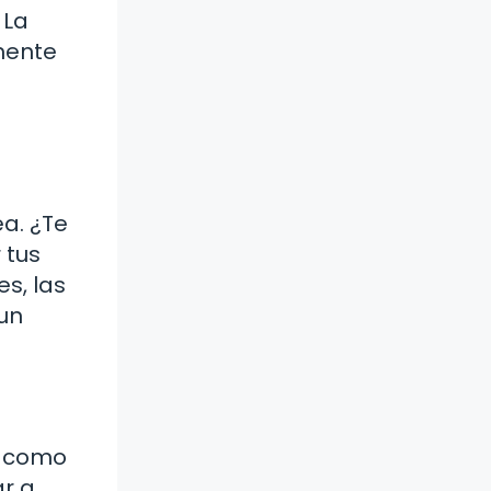
 La
mente
ea. ¿Te
 tus
s, las
 un
s como
ar a