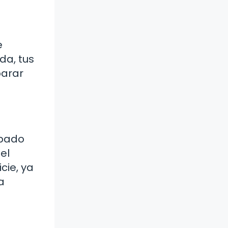
e
da, tus
parar
rpado
el
cie, ya
a