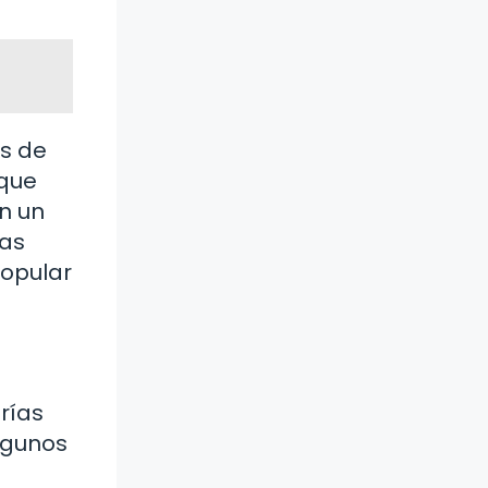
es de
 que
n un
tas
popular
rías
algunos