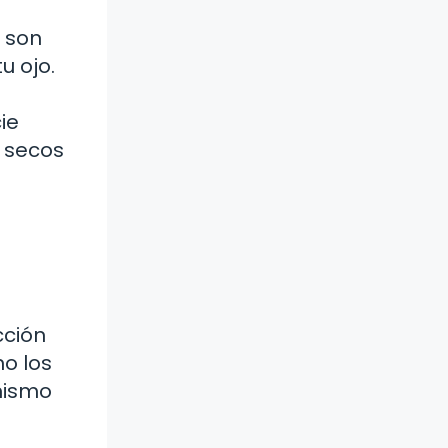
 son
u ojo.
ie
n secos
cción
no los
mismo