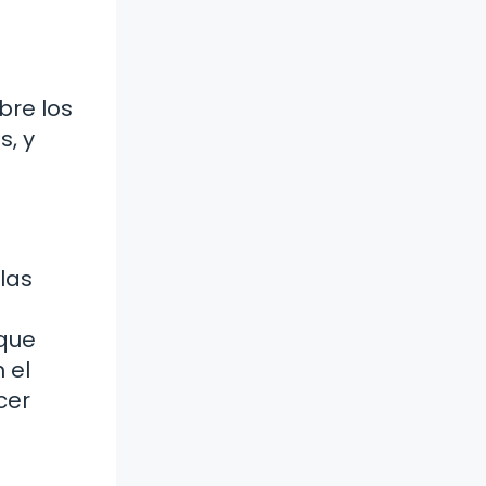
bre los
s, y
las
 que
 el
cer