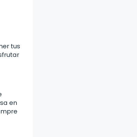
ner tus
frutar
e
nsa en
iempre