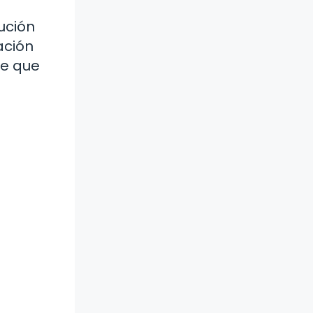
ución
ación
de que