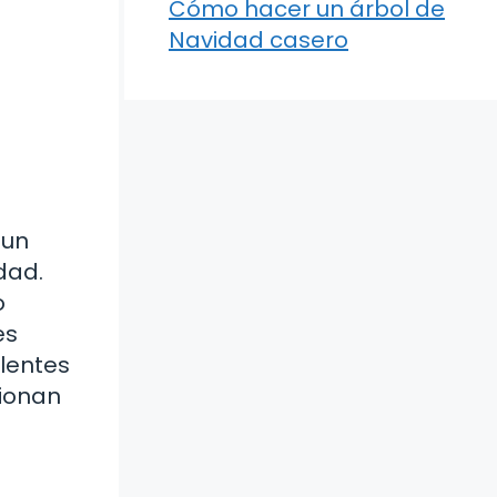
Cómo hacer un árbol de
Navidad casero
 un
dad.
o
es
 lentes
cionan