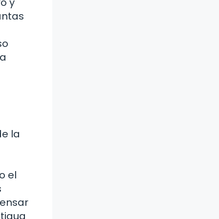
o y
antas
so
la
e la
o el
s
pensar
ntigua