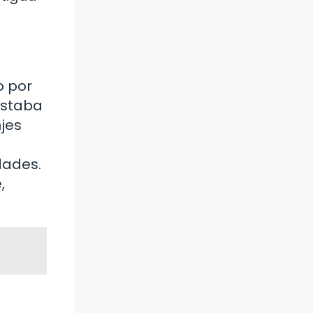
o por
estaba
jes
dades.
,