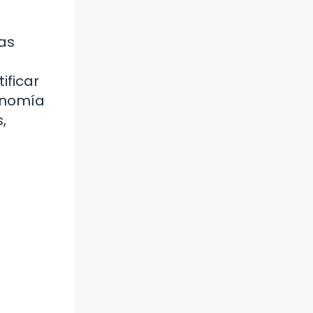
as
ificar
onomía
,