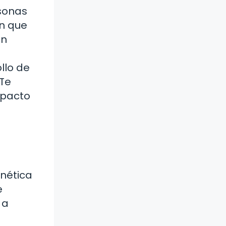
rsonas
on que
un
llo de
¿Te
mpacto
enética
e
 a