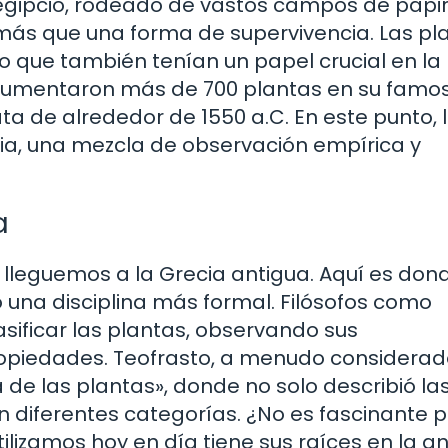
gipcio, rodeado de vastos campos de papir
ra más que una forma de supervivencia. Las pl
no que también tenían un papel crucial en la
documentaron más de 700 plantas en su famo
ta de alrededor de 1550 a.C. En este punto, 
ia, una mezcla de observación empírica y
a
leguemos a la Grecia antigua. Aquí es dond
na disciplina más formal. Filósofos como
asificar las plantas, observando sus
opiedades. Teofrasto, a menudo considerad
a de las plantas», donde no solo describió la
en diferentes categorías. ¿No es fascinante 
tilizamos hoy en día tiene sus raíces en la a