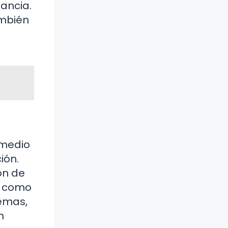
ancia.
ambién
 medio
ión.
ón de
, como
temas,
n