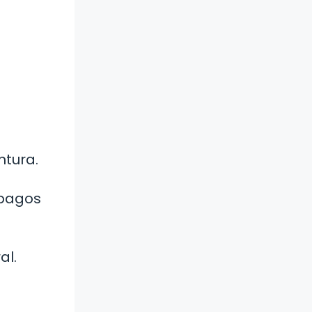
ntura.
ápagos
al.