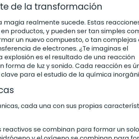
rte de la transformación
la magia realmente sucede. Estas reaccione
s en productos, y pueden ser tan simples co
rmar un nuevo compuesto, o tan complejas
nsferencia de electrones. ¿Te imaginas el
a explosión es el resultado de una reacción
n forma de luz y sonido. Cada reacción es ún
lave para el estudio de la química inorgáni
icas
ánicas, cada una con sus propias característ
 reactivos se combinan para formar un sol
 hidrógeno y el oxígeno se combinan para f