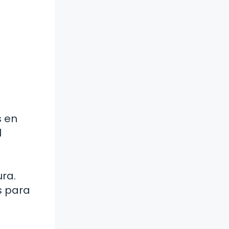
s en
l
ra.
s para