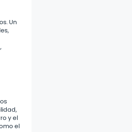
os. Un
es,
,
tos
lidad,
ro y el
como el