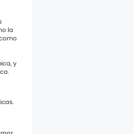
s
mo la
 como
ica, y
ca.
icas.
o
ormar