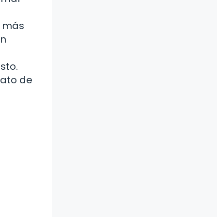
o más
en
sto.
fato de