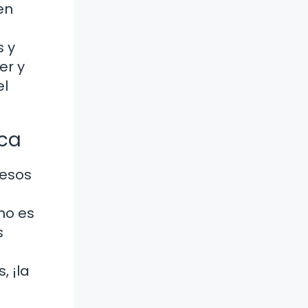
en
s y
er y
el
ica
 esos
no es
s
, ¡la