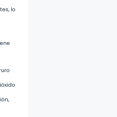
es, lo
iene
ruro
ióxido
ión,