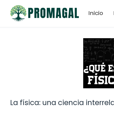
Saltar
al
Inicio
contenido
La física: una ciencia interre