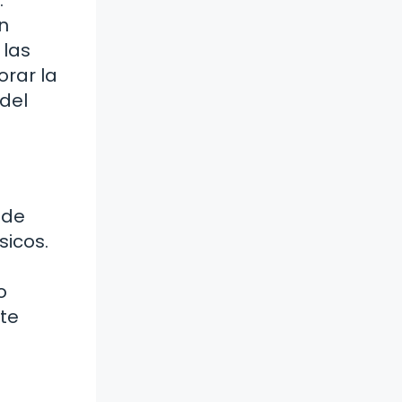
n
 las
orar la
 del
 de
sicos.
o
te