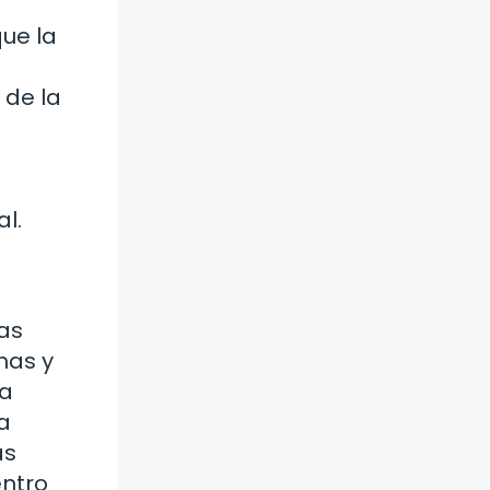
ue la
 de la
l.
las
mas y
la
a
as
entro