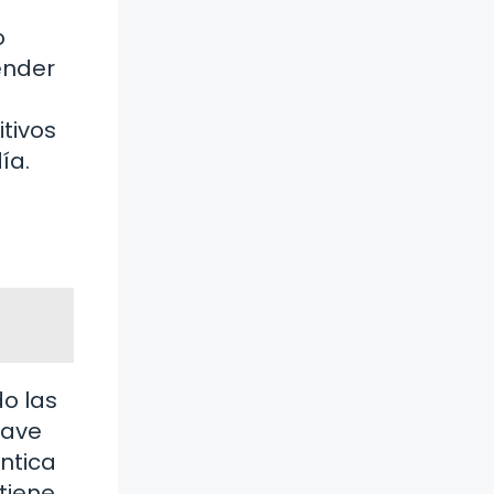
o
ender
itivos
ía.
o las
lave
ntica
tiene