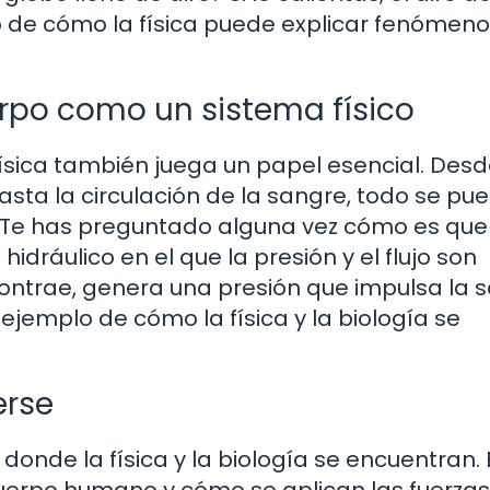
o de cómo la física puede explicar fenómen
uerpo como un sistema físico
ísica también juega un papel esencial. Desd
sta la circulación de la sangre, todo se pu
. ¿Te has preguntado alguna vez cómo es que
ráulico en el que la presión y el flujo son
ontrae, genera una presión que impulsa la 
o ejemplo de cómo la física y la biología se
erse
onde la física y la biología se encuentran. 
cuerpo humano y cómo se aplican las fuerzas