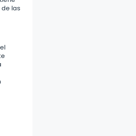
 de las
el
te
a
n