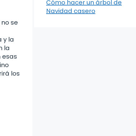
Cómo hacer un árbol de
Navidad casero
 no se
 y la
n la
n esas
ino
irá los