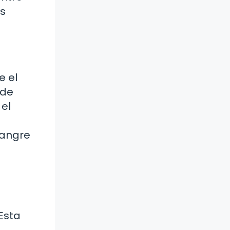
os
e el
ede
 el
sangre
Esta
.