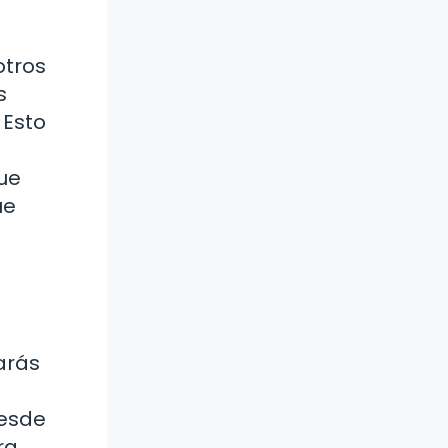
otros
s
 Esto
ue
ue
arás
Desde
ra