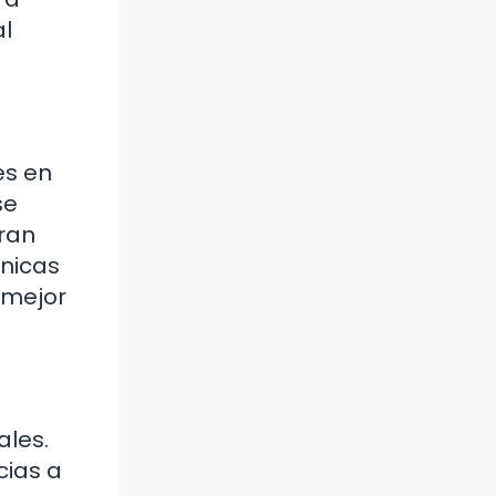
al
es en
se
tran
únicas
 mejor
ales.
ias a