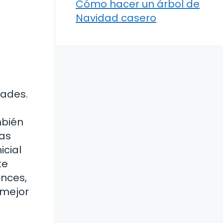
Cómo hacer un árbol de
Navidad casero
dades.
mbién
las
icial
te
onces,
 mejor