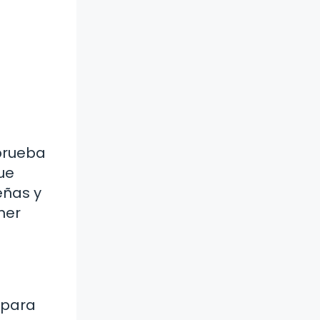
prueba
que
eñas y
ner
 para