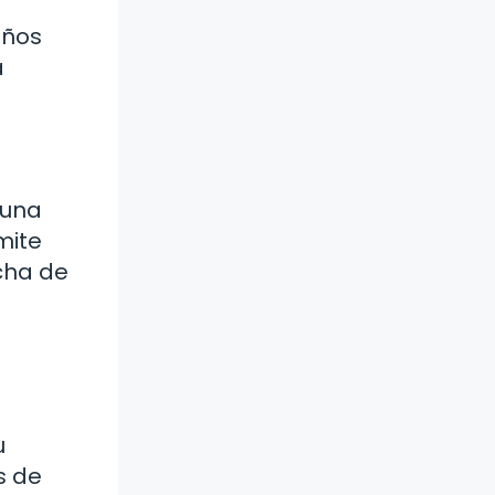
años
a
 una
mite
cha de
u
s de