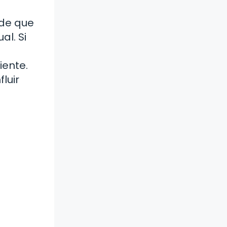
 de que
al. Si
iente.
luir