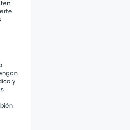
nten
erte
s
a
tengan
dica y
us
mbién