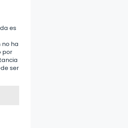
ida es
n
 no ha
o por
tancia
ede ser