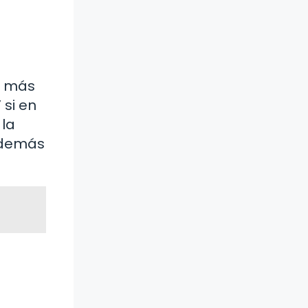
s más
 si en
 la
s demás