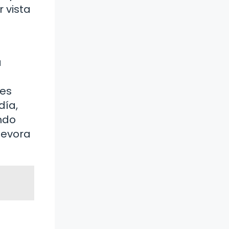
 vista
a
tes
día,
ndo
devora