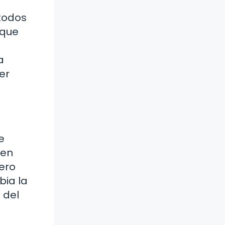
a
 todos
 que
a
er
e
 en
ero
bia la
 del