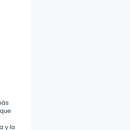
más
 que
a y la