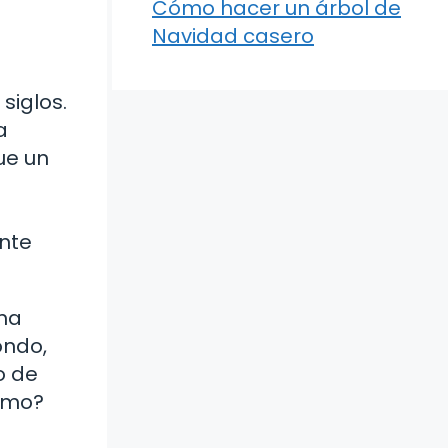
Cómo hacer un árbol de
Navidad casero
siglos.
a
ue un
ente
una
ondo,
o de
itmo?