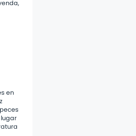
yenda,
es en
z
 peces
 lugar
ratura