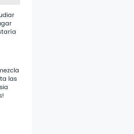
udiar
ugar
staría
mezcla
ta las
sia
s!