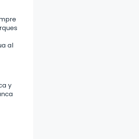
empre
arques
ua al
ca y
nunca