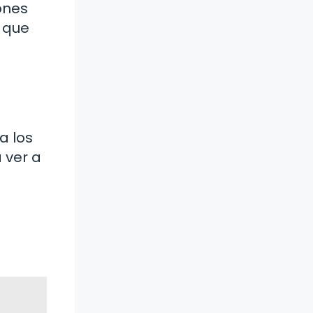
ones
 que
a los
 ver a