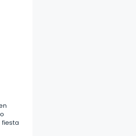
 en
ño
 fiesta