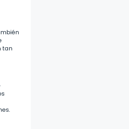
también
e
 tan
e
os
nes.