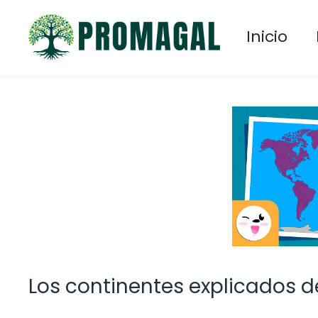
Saltar
al
Inicio
contenido
Los continentes explicados d