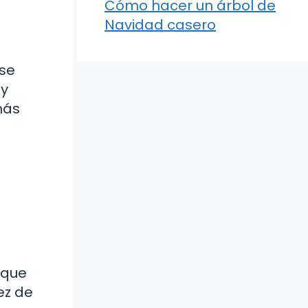
Cómo hacer un árbol de
Navidad casero
ese
 y
más
 que
ez de