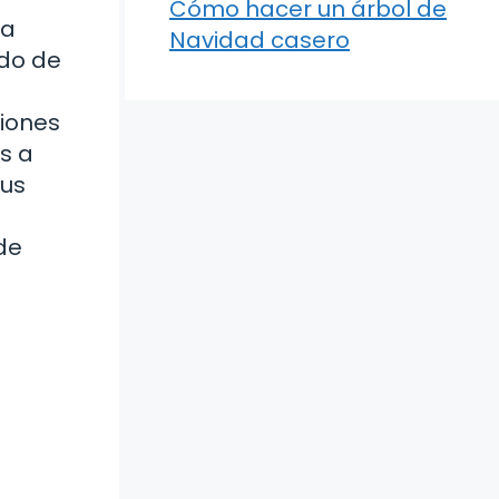
Cómo hacer un árbol de
la
Navidad casero
ndo de
ciones
os a
sus
o
de