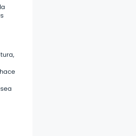
la
as
tura,
 hace
 sea