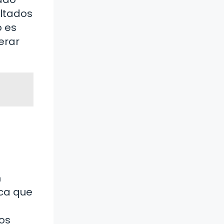
ultados
o es
erar
n
oca que
tos