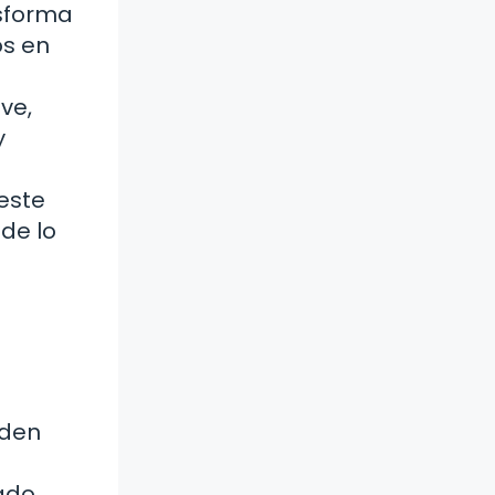
nsforma
os en
ve,
y
este
de lo
aden
tado