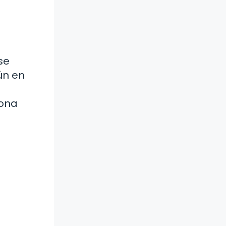
se
ún en
iona