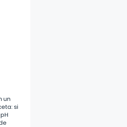
n un
eta: si
l pH
 de