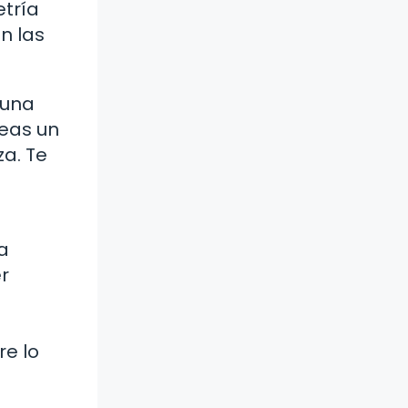
etría
n las
 una
veas un
za. Te
a
r
re lo