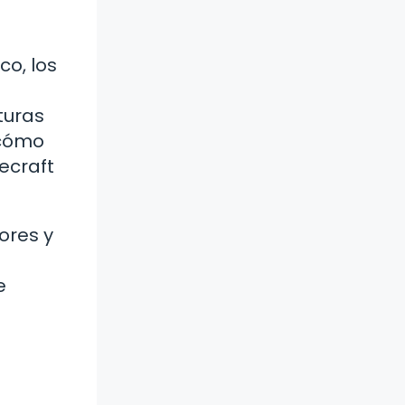
co, los
turas
 cómo
ecraft
ores y
e