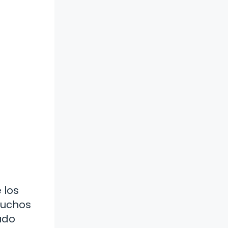
 los
muchos
udo