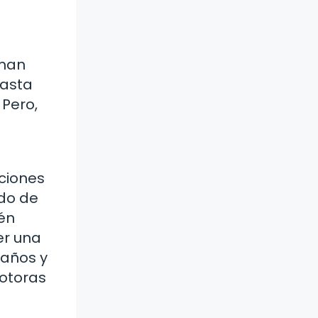
rman
hasta
 Pero,
ciones
ado de
ién
er una
maños y
motoras