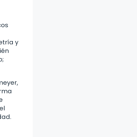
cos
tría y
ién
o;
meyer,
orma
e
el
dad.