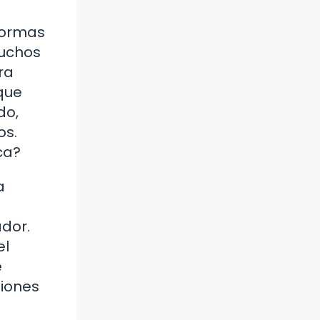
formas
muchos
ra
aque
do,
os.
ca?
a
ador.
el
e
siones