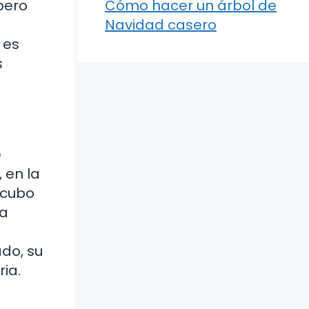
pero
Cómo hacer un árbol de
Navidad casero
 es
s
e
 en la
 cubo
 a
ado, su
ria.