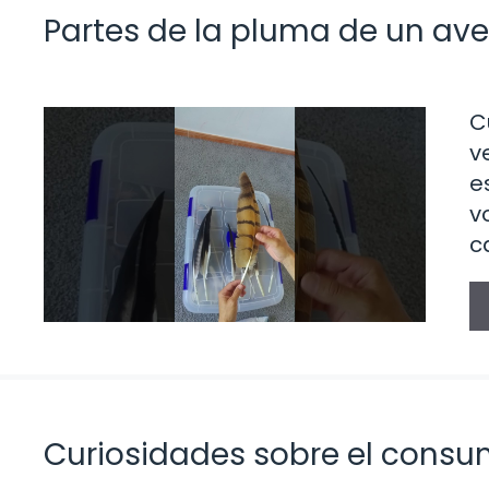
Partes de la pluma de un ave
C
v
e
v
c
Curiosidades sobre el consu