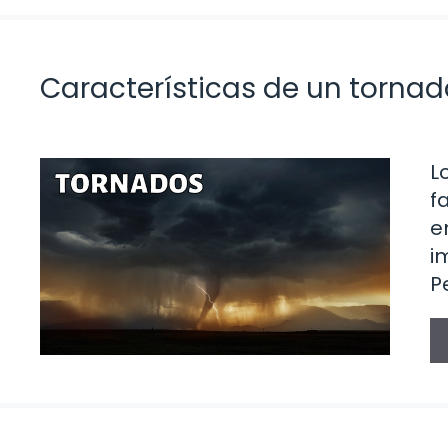
Características de un tornad
L
f
e
i
P