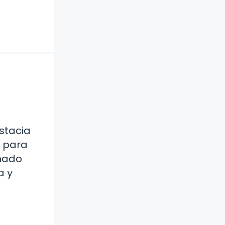
stacia
l para
anado
a y