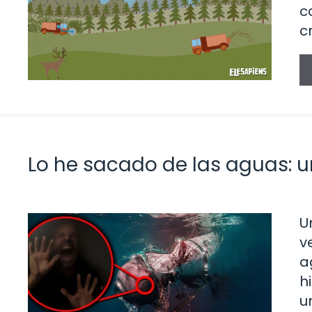
c
c
Lo he sacado de las aguas: u
U
v
a
h
u