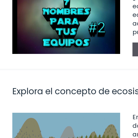
e
e
a
p
Explora el concepto de ecosi
E
d
a