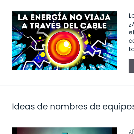
L
¿
e
c
t
Ideas de nombres de equipos
¿