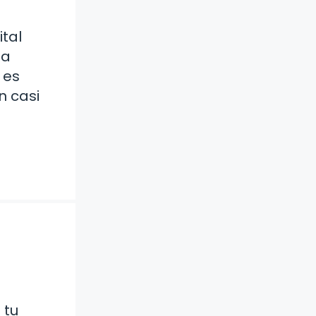
ital
ía
 es
n casi
 tu