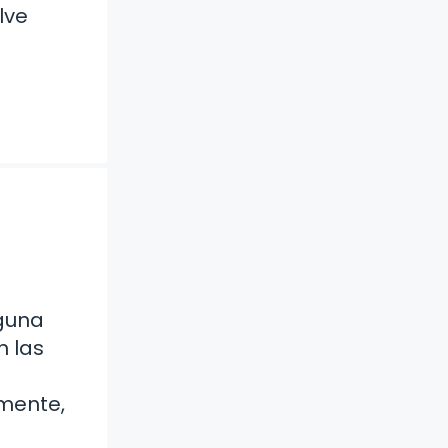
lve
lguna
n las
emente,