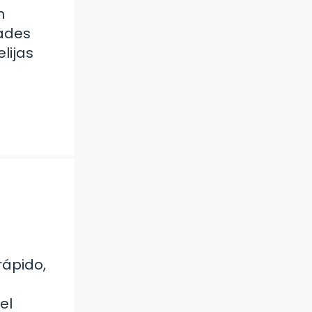
n
dades
lijas
rápido,
el