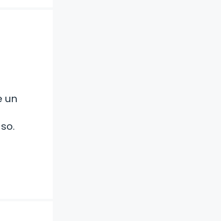
e un
so.