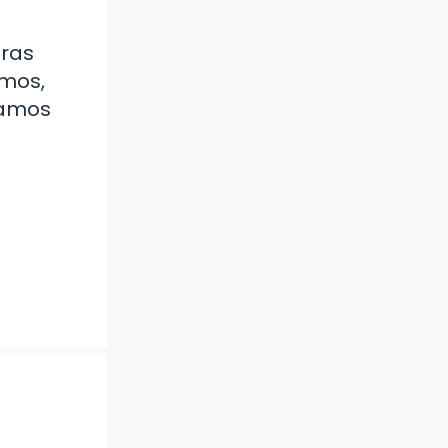
tras
emos,
tamos