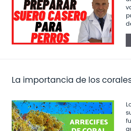
v
p
d
La importancia de los corale
L
s
f
q