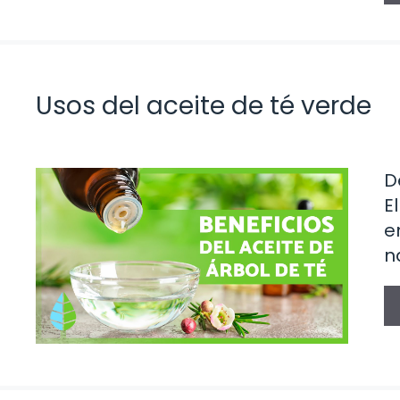
Usos del aceite de té verde
D
E
e
n