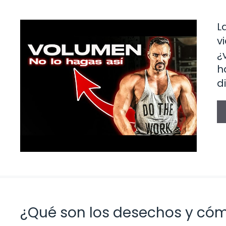
L
v
¿
h
d
¿Qué son los desechos y có