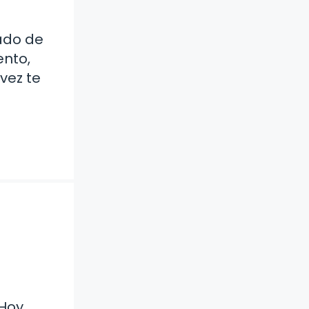
ado de
nto,
vez te
 Hoy