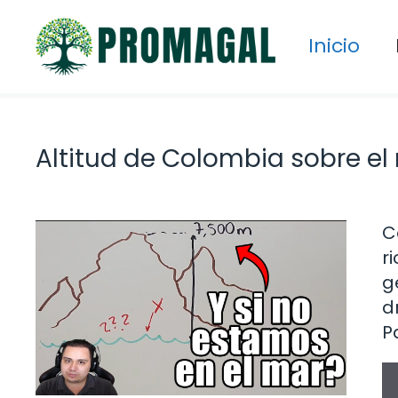
Saltar
al
Inicio
contenido
Altitud de Colombia sobre el 
C
r
g
d
P