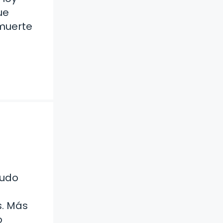
ue
 muerte
nudo
s. Más
o