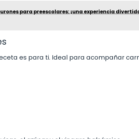
burones para preescolares: ¡una experiencia divertid
es
 receta es para ti. Ideal para acompañar car