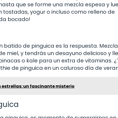
 hasta que se forme una mezcla espesa y lu
 tostadas, yogur o incluso como relleno de
ada bocado!
 batido de pinguica es la respuesta. Mezcla
e miel, y tendrás un desayuno delicioso y ll
inacas o kale para un extra de vitaminas. ¿
thie de pinguica en un caluroso día de vera
 estrellas: un fascinante misterio
guica
la pinguica, es momento de sumergirnos en