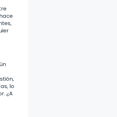
tre
 hace
ntes,
uier
aún
stión,
as, lo
r. ¿A