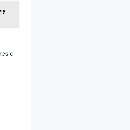
a y
nes a