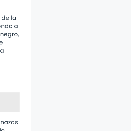
 de la
endo a
 negro,
e
na
enazas
io