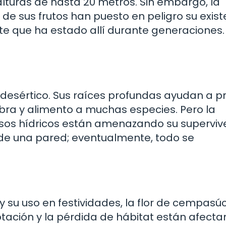
alturas de hasta 20 metros. Sin embargo, la
 de sus frutos han puesto en peligro su exist
e que ha estado allí durante generaciones.
a desértico. Sus raíces profundas ayudan a p
bra y alimento a muchas especies. Pero la
rsos hídricos están amenazando su superviv
s de una pared; eventualmente, todo se
y su uso en festividades, la flor de cempasúc
tación y la pérdida de hábitat están afecta