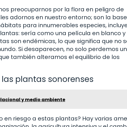
s preocuparnos por la flora en peligro de
les adornos en nuestro entorno; son la base
hábitats para innumerables especies, incluy
antas: sería como una película en blanco y
ntas son endémicas, lo que significa que no s
mundo. Si desaparecen, no solo perdemos u
que también alteramos el equilibrio de los
las plantas sonorenses
lacional y medio ambiente
do en riesgo a estas plantas? Hay varias am
anización, la agricultura intensiva y el camb