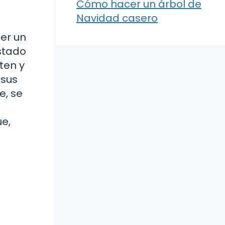
Cómo hacer un árbol de
Navidad casero
er un
stado
ten y
 sus
e, se
e,