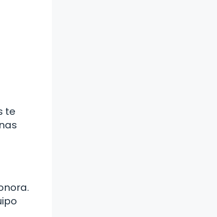
s te
unas
onora.
uipo