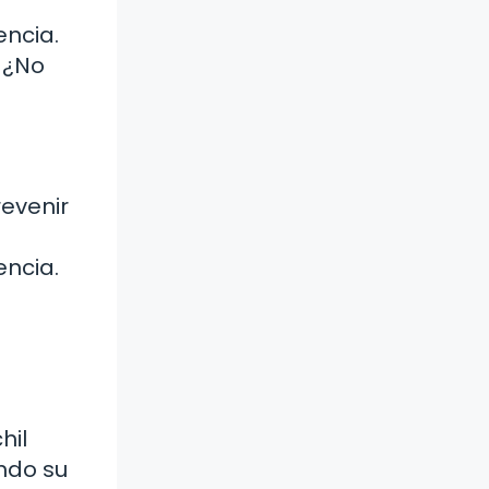
encia.
 ¿No
revenir
encia.
hil
ndo su