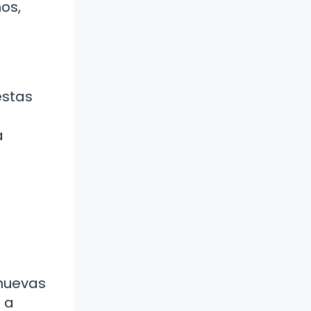
os,
estas
a
 nuevas
 a