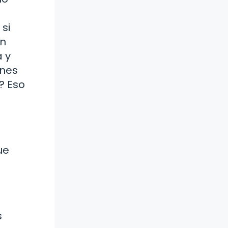
si
un
a y
ones
? Eso
ue
s