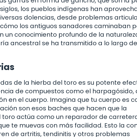
sus garras en forma de gancho, que son la p
e siglos, los pueblos indígenas han aprovec
diversas dolencias, desde problemas articul
e cómo los antiguos sanadores caminaban po
on un conocimiento profundo de la naturalez
ía ancestral se ha transmitido a lo largo de
ias
as de la hierba del toro es su potente efec
esencia de compuestos como el harpagósido, 
ón en el cuerpo. Imagina que tu cuerpo es 
amación son esos baches que hacen que la
 toro actúa como un reparador de carretera
ue te muevas con más facilidad. Esto la con
n de artritis, tendinitis y otros problemas