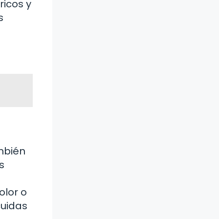
ricos y
s
n
mbién
s
olor o
cuidas