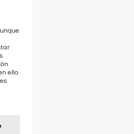
Aunque
tar
s.
ión
n ello
 es
e