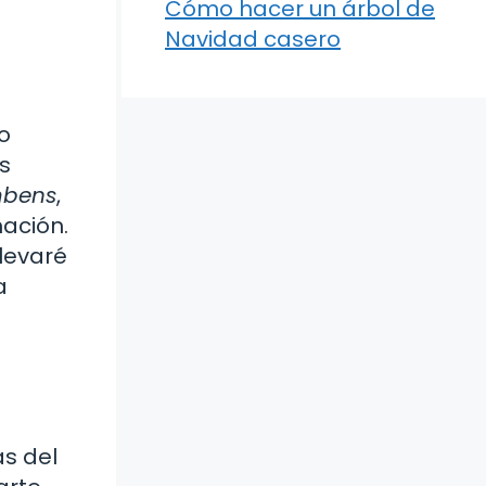
Cómo hacer un árbol de
Navidad casero
o
us
mbens
,
mación.
llevaré
a
as del