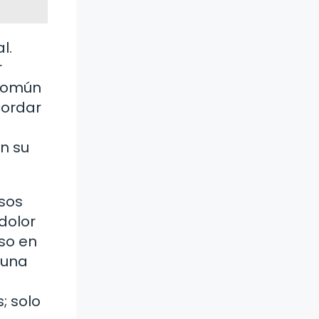
l.
r
 común
cordar
n su
osos
 dolor
so en
 una
a
; solo