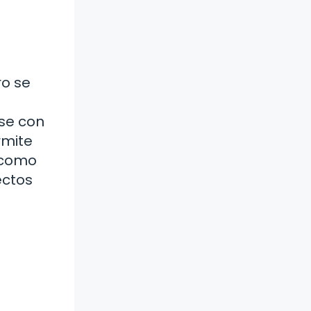
ro se
se con
rmite
z como
ectos