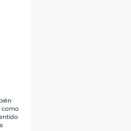
bién
as como
sentido
s