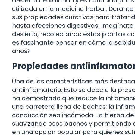
desierto de Kalahari y es conocida por 
utilizada en la medicina herbal. Durant
sus propiedades curativas para tratar 
hasta afecciones digestivas. Imagínat
desierto, recolectando estas plantas c
es fascinante pensar en cómo la sabidur
años?
Propiedades antiinflamator
Una de las características más destacad
antiinflamatorio. Esto se debe a la pr
ha demostrado que reduce la inflamaci
una carretera llena de baches; la infl
conducción sea incómoda. La hierba del
suavizando esos baches y permitiendo q
en una opción popular para quienes sufre