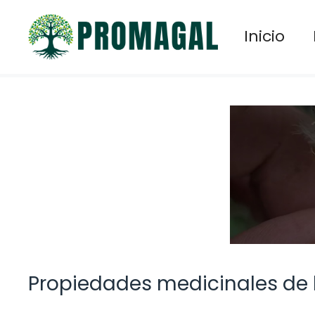
Saltar
al
Inicio
contenido
Propiedades medicinales de l