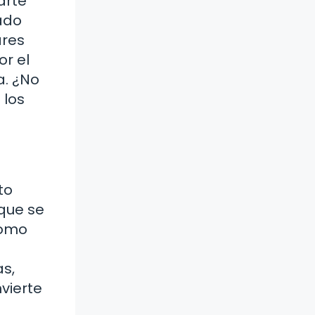
arte
hado
ares
r el
a. ¿No
 los
to
que se
como
s,
vierte