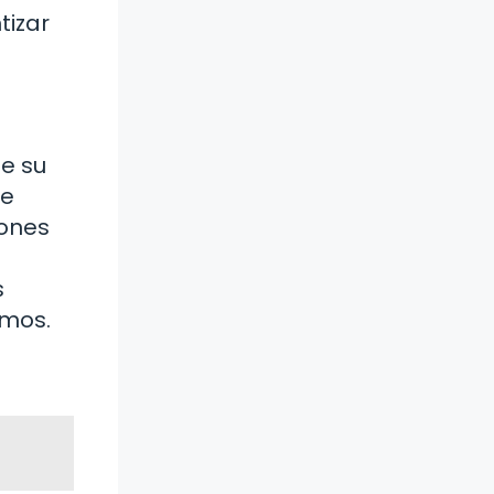
tizar
de su
de
iones
s
smos.