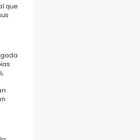
al que
sus
legada
pias
s,
an
an
la