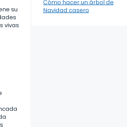
Cómo hacer un árbol de
ene su
Navidad casero
idades
s vivas
e
incada
ada
as