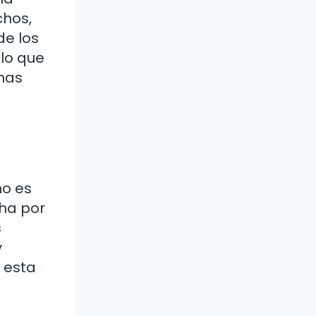
chos,
de los
 lo que
inas
no es
cha por
s
y
, esta