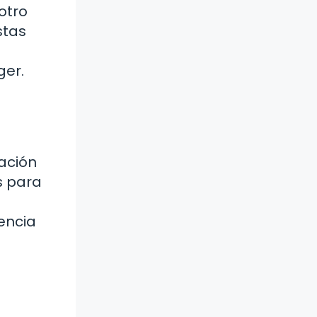
otro
stas
ger.
ación
s para
encia