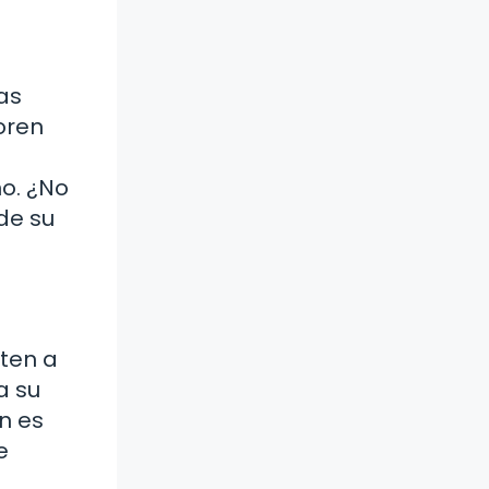
as
oren
o. ¿No
de su
ten a
a su
n es
e