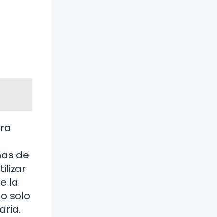
era
mas de
ilizar
e la
o solo
aria.