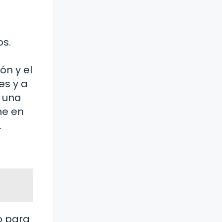
os.
ón y el
es y a
e una
ne en
.
o para