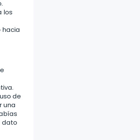
.
 los
o hacia
de
tiva.
 uso de
r una
Sabías
n dato