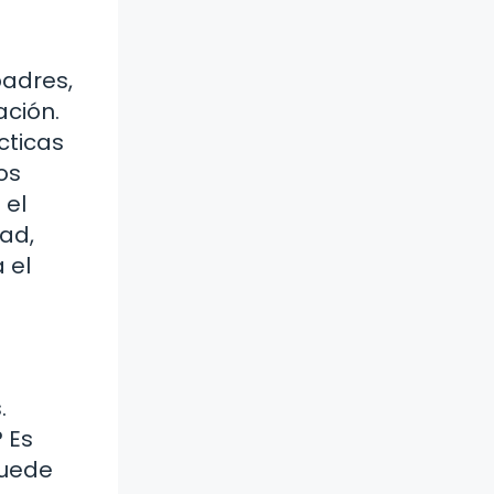
padres,
ación.
cticas
os
 el
dad,
 el
.
 Es
puede