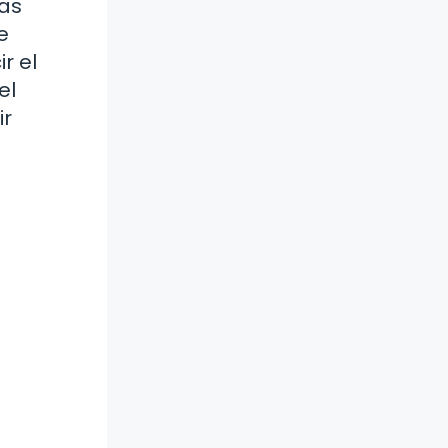
las
e
r el
el
ir