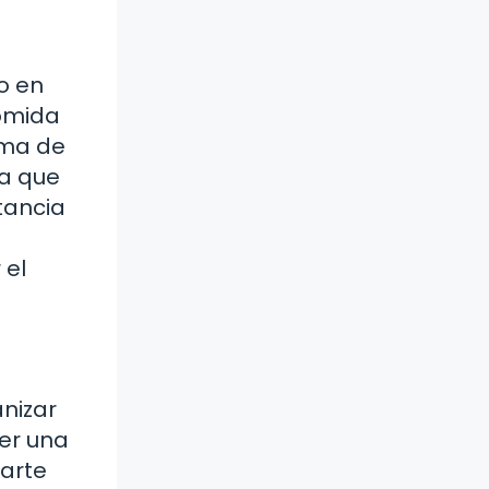
o en
comida
ema de
ra que
tancia
 el
anizar
ser una
 arte