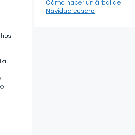
Cómo hacer un árbol de
Navidad casero
chos
a
La
s
io