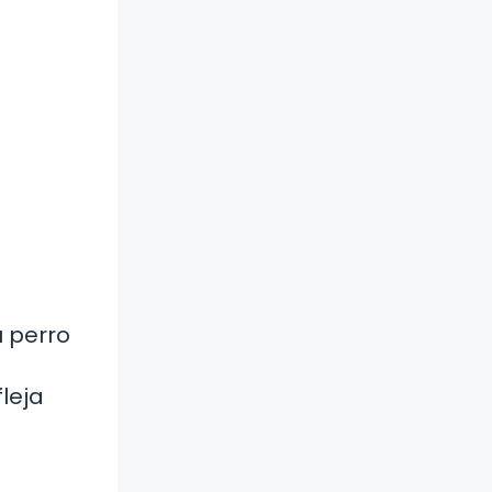
 perro
fleja