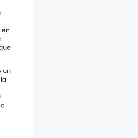
s
s en
s
 que
y un
la
r
n
no