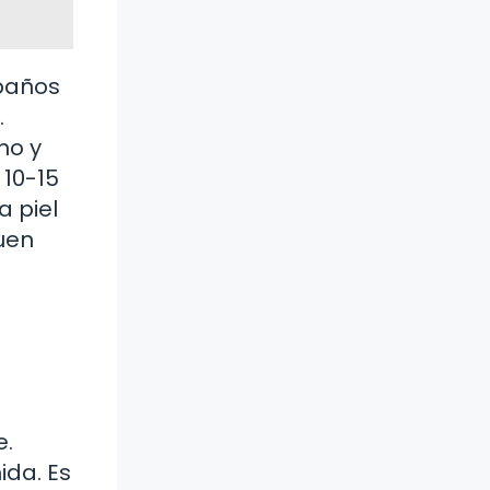
 baños
.
no y
 10-15
a piel
buen
e.
ida. Es