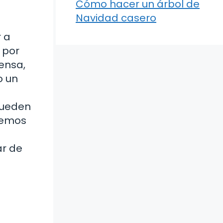
Cómo hacer un árbol de
Navidad casero
 a
 por
tensa,
o un
pueden
aremos
ar de