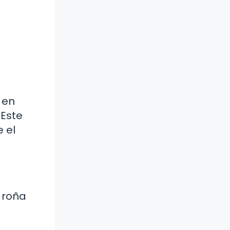
 en
 Este
 el
 roña