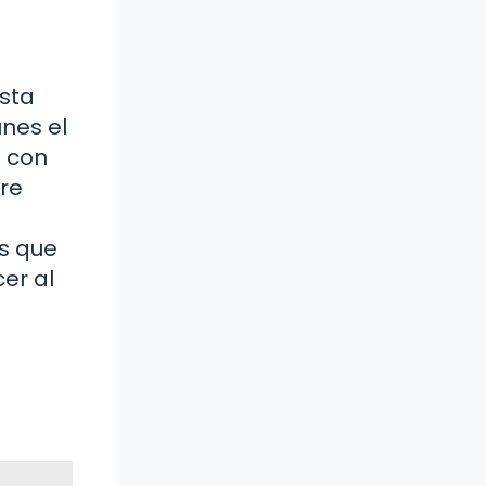
esta
nes el
a con
re
s que
er al