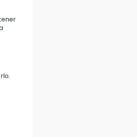
tener
ea
rlo.