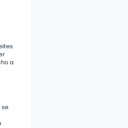
eites
er
cho a
 se
n