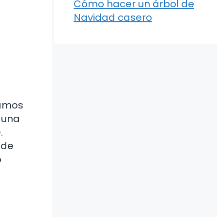
Cómo hacer un árbol de
Navidad casero
camos
 una
.
 de
o