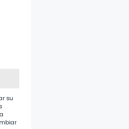
ar su
s
la
ambiar