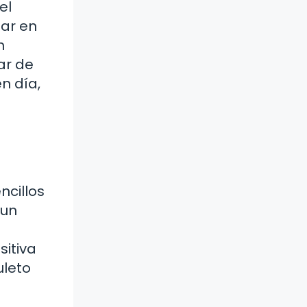
el
lar en
n
ar de
n día,
ncillos
 un
sitiva
uleto