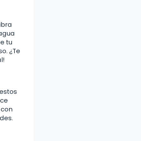
ibra
 agua
e tu
so. ¿Te
l!
 estos
ice
 con
des.