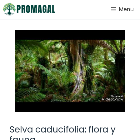
Saltar
Menu
al
contenido
Selva caducifolia: flora y
fauna