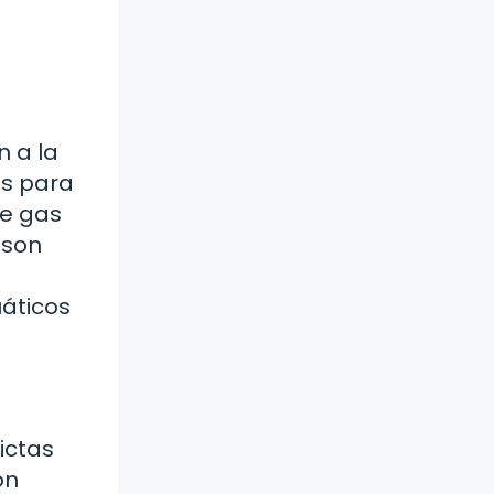
n a la
es para
te gas
 son
uáticos
ictas
on