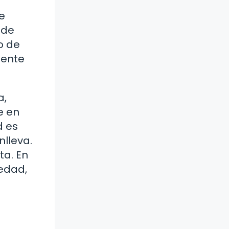
e
 de
o de
mente
a,
e en
d es
nlleva.
ta. En
iedad,