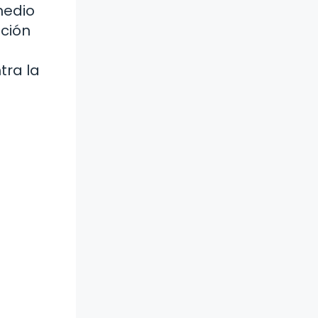
medio
ación
tra la