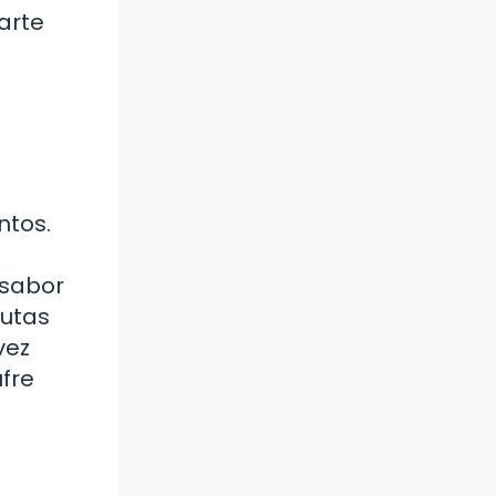
arte
ntos.
 sabor
rutas
vez
ufre