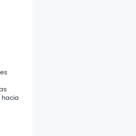
 es
las
 hacia