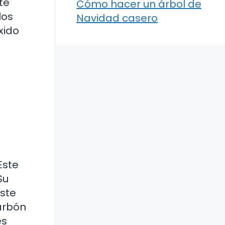
te
Cómo hacer un árbol de
los
Navidad casero
xido
Este
Su
Este
arbón
es