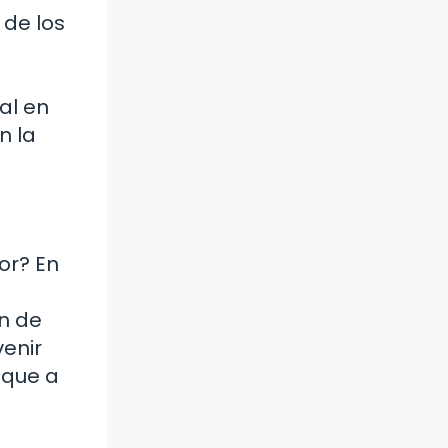
 de los
al en
n la
or? En
n de
venir
 que a