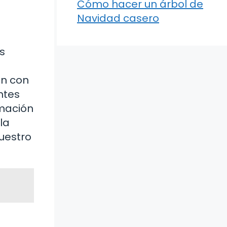
Cómo hacer un árbol de
Navidad casero
os
ón con
ntes
rmación
la
uestro