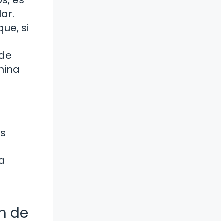
s, es
lar.
ue, si
 de
mina
os
a
n de