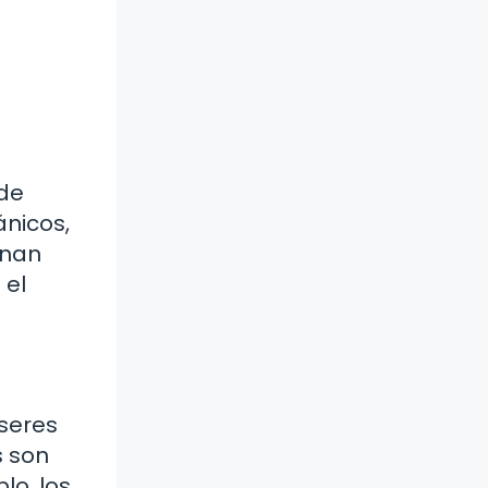
 de
ánicos,
onan
 el
seres
s son
lo, los