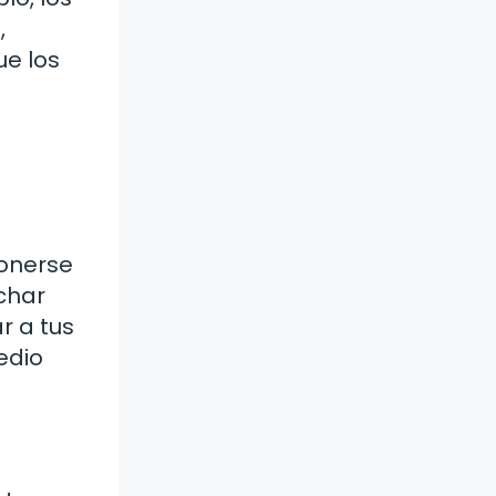
,
ue los
onerse
char
r a tus
edio