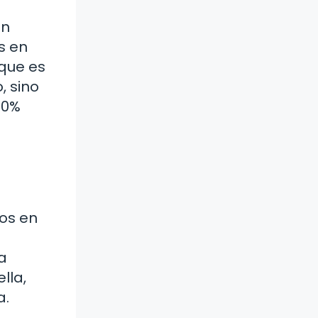
en
s en
que es
, sino
00%
ños en
a
lla,
a.