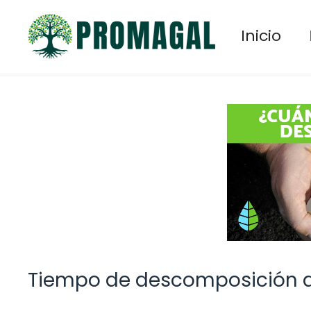
Saltar
al
Inicio
contenido
Tiempo de descomposición de