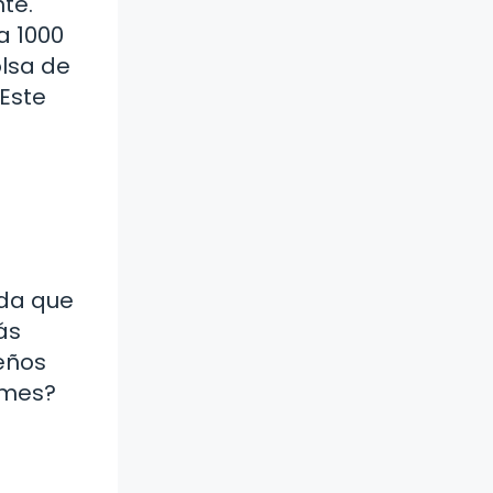
te.
a 1000
lsa de
 Este
ida que
ás
eños
umes?