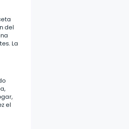
ceta
n del
una
tes. La
do
a,
ogar,
z el