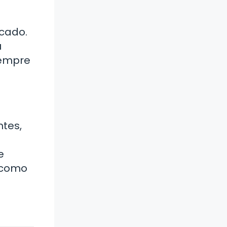
icado.
u
iempre
ntes,
e
, como