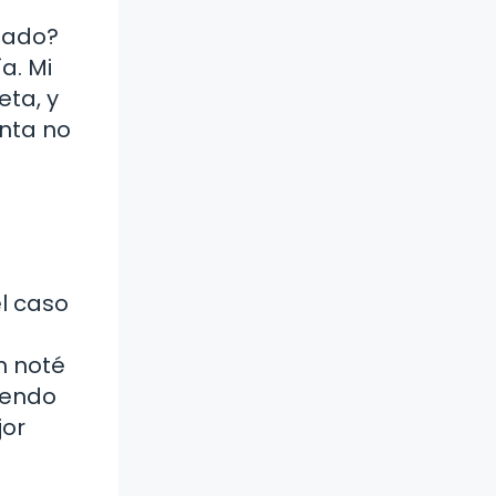
uado?
a. Mi
ta, y
nta no
el caso
n noté
iendo
jor