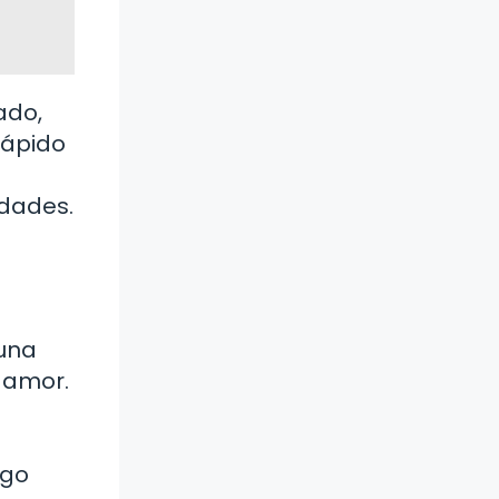
ado,
rápido
idades.
 una
, amor.
a
igo