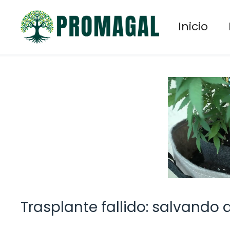
Saltar
al
Inicio
contenido
Trasplante fallido: salvando 