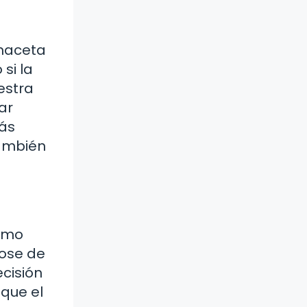
 maceta
si la
estra
ar
más
también
como
dose de
cisión
nque el