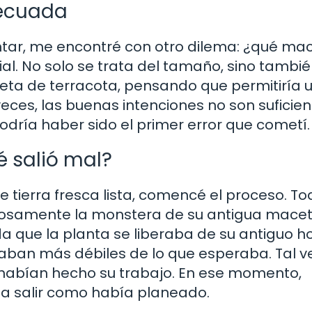
decuada
ntar, me encontré con otro dilema: ¿qué ma
ial. No solo se trata del tamaño, sino tambié
ceta de terracota, pensando que permitiría 
veces, las buenas intenciones no son suficien
ría haber sido el primer error que cometí.
é salió mal?
tierra fresca lista, comencé el proceso. To
idadosamente la monstera de su antigua macet
da que la planta se liberaba de su antiguo h
aban más débiles de lo que esperaba. Tal ve
s habían hecho su trabajo. En ese momento,
 a salir como había planeado.