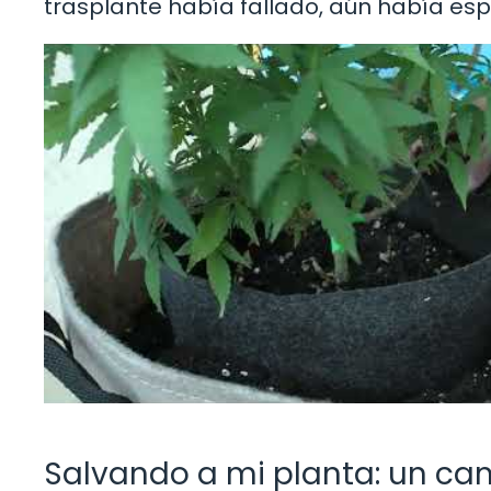
trasplante había fallado, aún había es
Salvando a mi planta: un ca