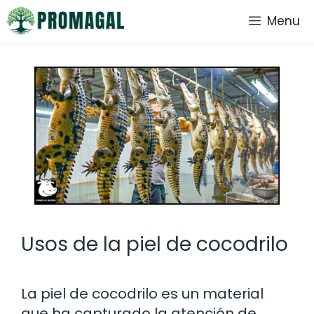
Saltar
Menu
al
contenido
Usos de la piel de cocodrilo
La piel de cocodrilo es un material
que ha capturado la atención de