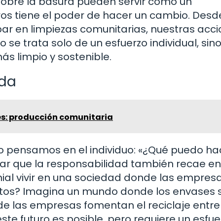
sobre la basura pueden servir como un
os tiene el poder de hacer un cambio. Desd
ipar en limpiezas comunitarias, nuestras acc
 se trata solo de un esfuerzo individual, sin
s limpio y sostenible.
ida
es: producción comunitaria
pensamos en el individuo: «¿Qué puedo ha
ar que la responsabilidad también recae en
nial vivir en una sociedad donde las empres
ductos? Imagina un mundo donde los envases 
las empresas fomentan el reciclaje entre
te futuro es posible, pero requiere un esfue