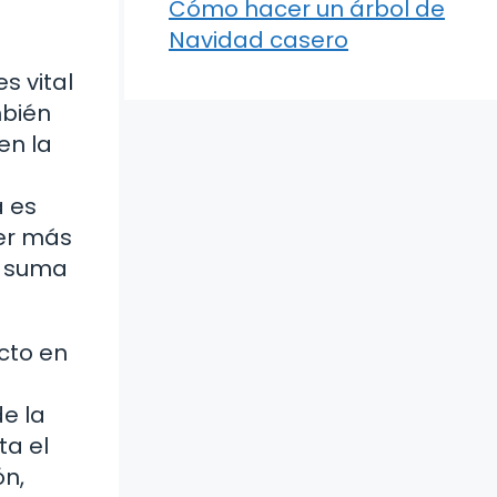
Cómo hacer un árbol de
Navidad casero
s vital
mbién
en la
a es
ser más
a suma
cto en
e la
ta el
ón,