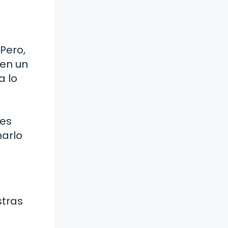
Pero,
 en un
a lo
des
marlo
stras