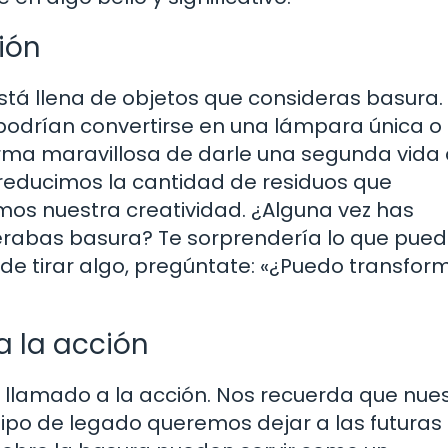
ción
á llena de objetos que consideras basura. 
 podrían convertirse en una lámpara única o
 forma maravillosa de darle una segunda vida 
o reducimos la cantidad de residuos que
s nuestra creatividad. ¿Alguna vez has
erabas basura? Te sorprendería lo que pue
 de tirar algo, pregúntate: «¿Puedo transfor
 la acción
n llamado a la acción. Nos recuerda que nue
tipo de legado queremos dejar a las futuras