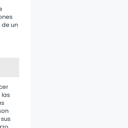
e
iones
o de un
cer
 las
as
son
 sus
rzo