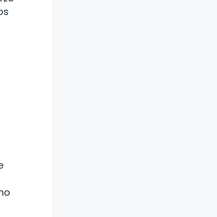
os
e
imo