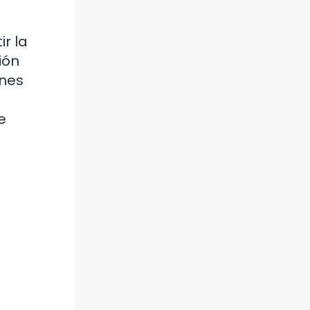
r la
ión
ones
e