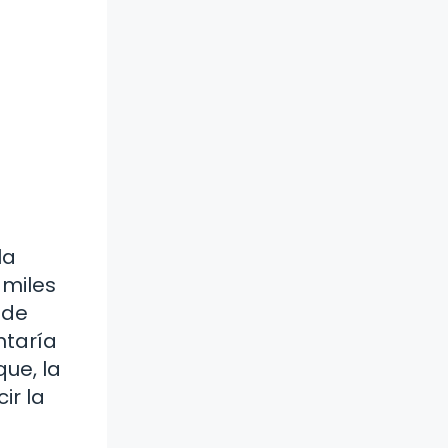
la
 miles
nde
ntaría
que, la
ir la