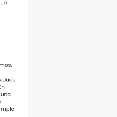
que
emos.
iduos.
En
 una
n
jemplo