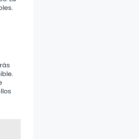
bles.
arás
ble.
e
llos