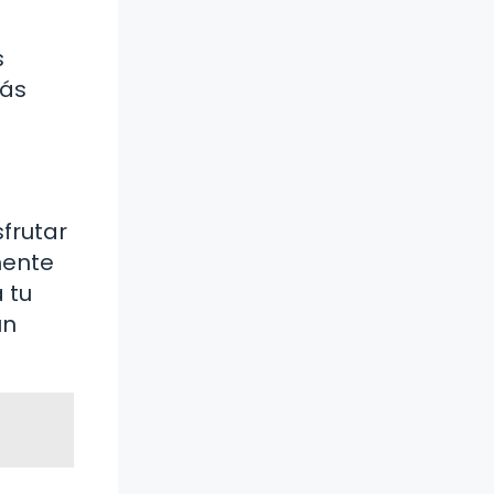
s
rás
frutar
mente
 tu
un