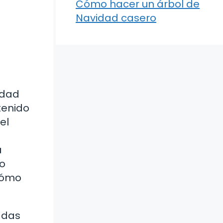
Cómo hacer un árbol de
Navidad casero
idad
tenido
el
a
lo
 cómo
 das