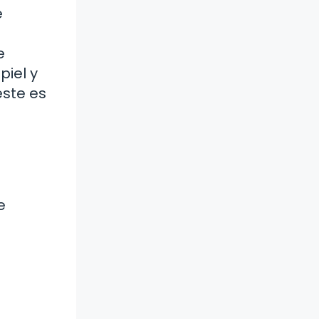
e
e
piel y
este es
e