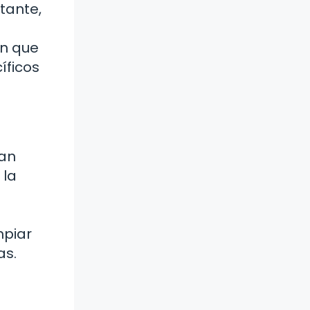
stante,
en que
íficos
tan
 la
mpiar
as.