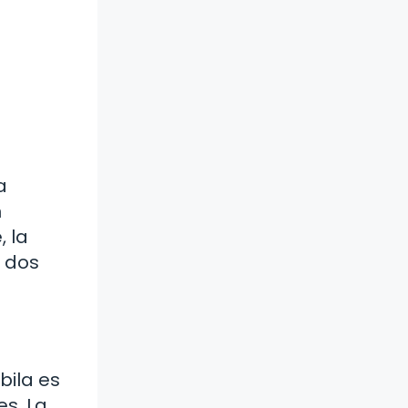
a
n
, la
n dos
bila es
es. La