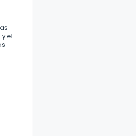
las
y el
ás