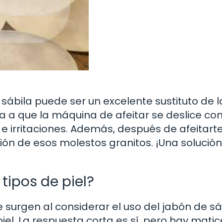
e sábila puede ser un excelente sustituto de l
a a que la máquina de afeitar se deslice co
 e irritaciones. Además, después de afeitarte
ición de esos molestos granitos. ¡Una solució
tipos de piel?
urgen al considerar el uso del jabón de sá
iel. La respuesta corta es sí, pero hay matic