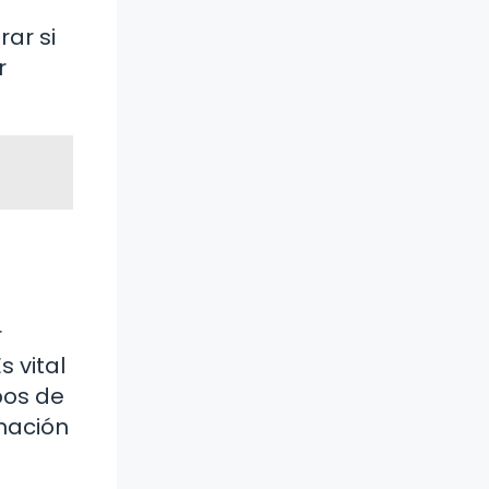
rar si
r
r
s vital
pos de
inación