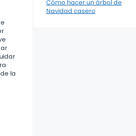
Cómo hacer un árbol de
Navidad casero
de
er
ve
gar
uidar
ra
de la