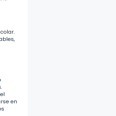
colar.
ables,
o
.
el
arse en
os