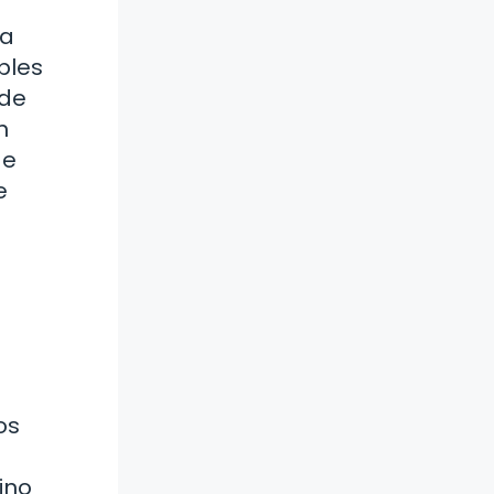
la
bles
 de
n
de
e
os
ino