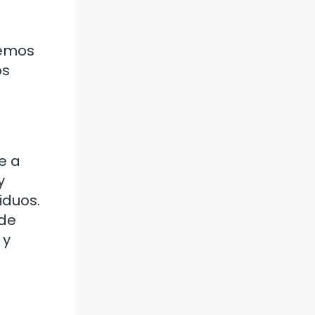
demos
os
e a
y
iduos.
 de
 y