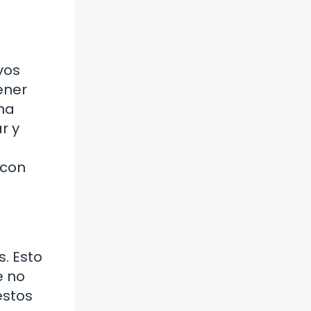
vos
tener
na
r y
 con
s. Esto
e no
estos