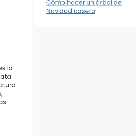
Cómo hacer un árbol de
Navidad casero
es la
gata
ratura
,
las