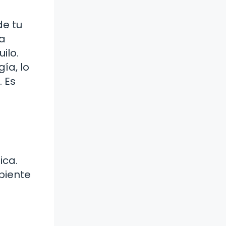
de tu
sa
ilo.
ía, lo
. Es
ica.
biente