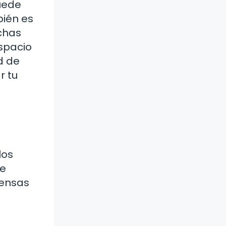
uede
bién es
uchas
espacio
d de
r tu
los
de
pensas