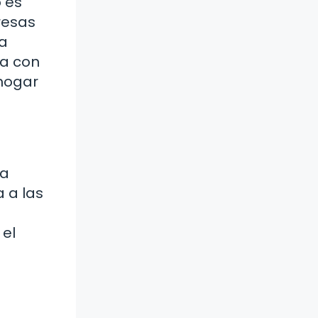
o es
resas
a
da con
 hogar
ha
 a las
 el