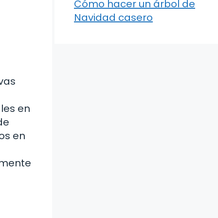
Cómo hacer un árbol de
Navidad casero
ivas
les en
de
dos en
lemente