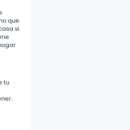
a
ino que
casa si
ene
 hogar
e tu
ener.