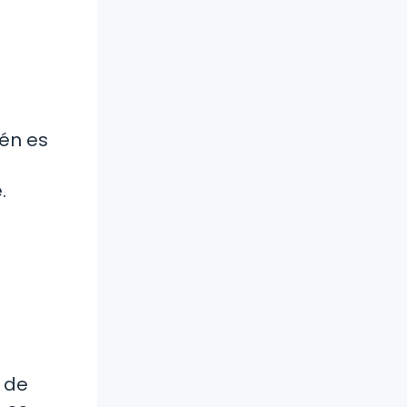
ién es
.
a de